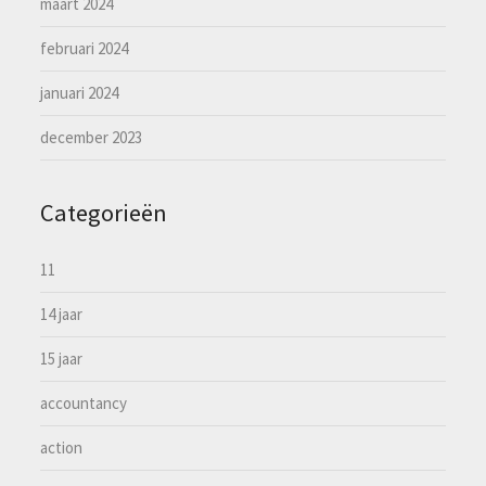
maart 2024
februari 2024
januari 2024
december 2023
Categorieën
11
14 jaar
15 jaar
accountancy
action