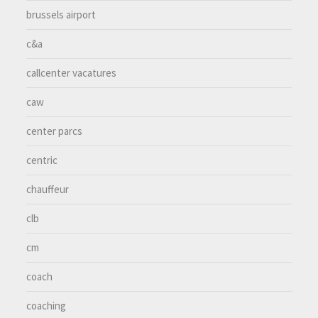
brussels airport
c&a
callcenter vacatures
caw
center parcs
centric
chauffeur
clb
cm
coach
coaching