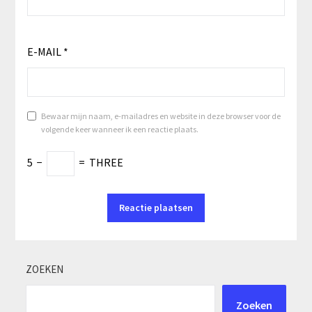
E-MAIL
*
Bewaar mijn naam, e-mailadres en website in deze browser voor de
volgende keer wanneer ik een reactie plaats.
5
−
=
THREE
ZOEKEN
Zoeken