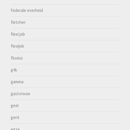
federale overheid
fletcher
flexi job
flexijob
fluvius
g4s
gamma
gastvrouw
geel
gent
ggze