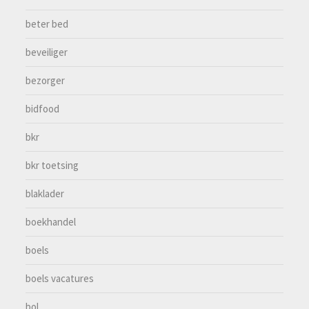
beter bed
beveiliger
bezorger
bidfood
bkr
bkr toetsing
blaklader
boekhandel
boels
boels vacatures
bol