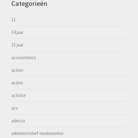
Categorieën
11
14 jaar
15 jaar
accountancy
action
actiris
activite
acv
adecco
administratief medewerker