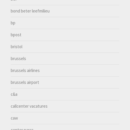
bond beter leefmilieu
bp
bpost
bristol
brussels
brussels airlines
brussels airport
c&a
callcenter vacatures
caw
center parcs