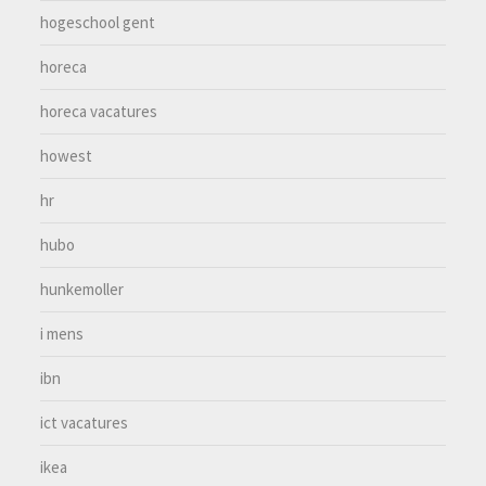
hogeschool gent
horeca
horeca vacatures
howest
hr
hubo
hunkemoller
i mens
ibn
ict vacatures
ikea