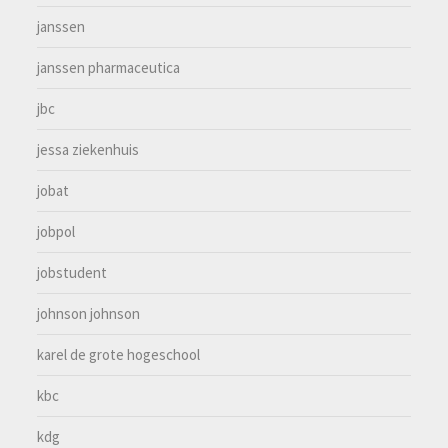
janssen
janssen pharmaceutica
jbc
jessa ziekenhuis
jobat
jobpol
jobstudent
johnson johnson
karel de grote hogeschool
kbc
kdg