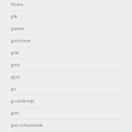
fluvius
g4s
gamma
gastvrouw
geel
gent
ggze
go
go onderwijs
gom
gom schoonmaak