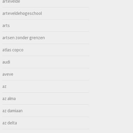
artevelde
arteveldehogeschool
arts
artsen zonder grenzen
atlas copco
audi
aveve
az
az alma
az damiaan
az delta