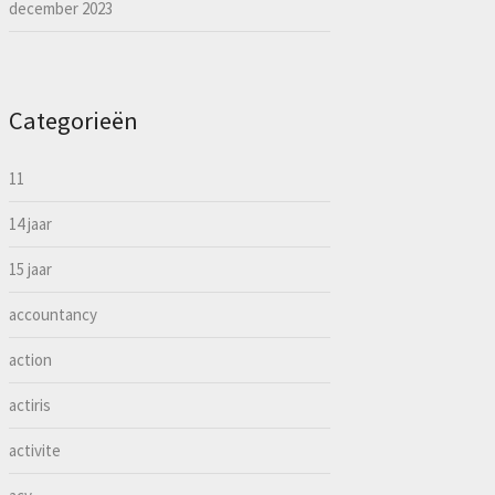
december 2023
Categorieën
11
14 jaar
15 jaar
accountancy
action
actiris
activite