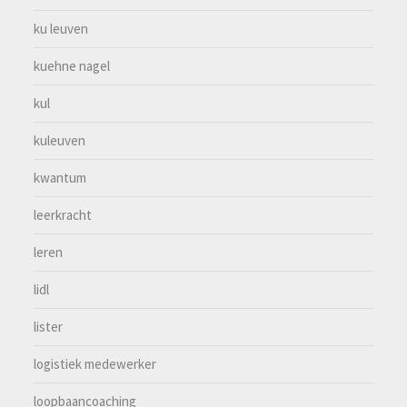
ku leuven
kuehne nagel
kul
kuleuven
kwantum
leerkracht
leren
lidl
lister
logistiek medewerker
loopbaancoaching