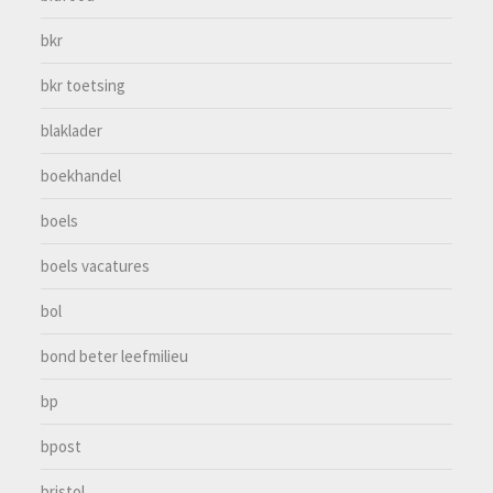
bkr
bkr toetsing
blaklader
boekhandel
boels
boels vacatures
bol
bond beter leefmilieu
bp
bpost
bristol