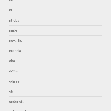
nl
nl jobs
nmbs
novartis
nutricia
oba
ocmw
odisee
olv
onderwijs