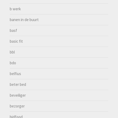
b werk
banen in de buurt
basf
basic fit
bbl
bdo
belfius
beter bed
beveiliger
bezorger
bidfood