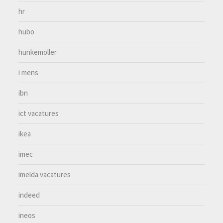
hr
hubo
hunkemoller
i mens
ibn
ict vacatures
ikea
imec
imelda vacatures
indeed
ineos