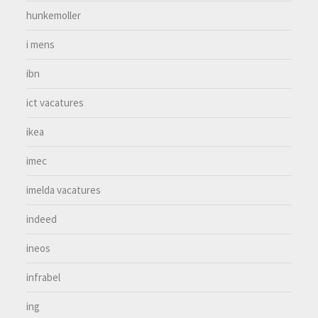
hunkemoller
i mens
ibn
ict vacatures
ikea
imec
imelda vacatures
indeed
ineos
infrabel
ing