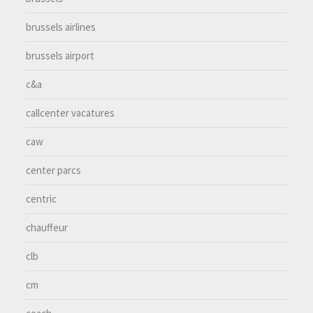
brussels airlines
brussels airport
c&a
callcenter vacatures
caw
center parcs
centric
chauffeur
clb
cm