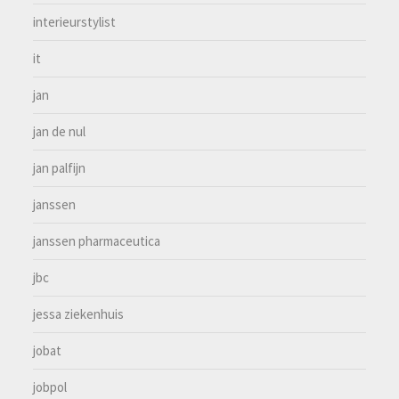
interieurstylist
it
jan
jan de nul
jan palfijn
janssen
janssen pharmaceutica
jbc
jessa ziekenhuis
jobat
jobpol