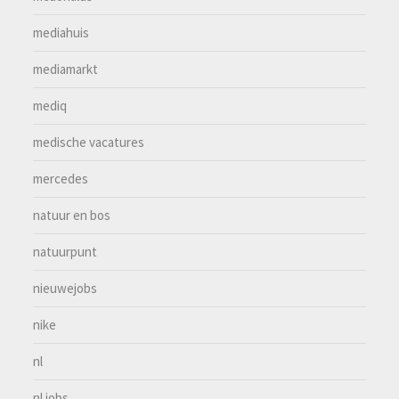
mediahuis
mediamarkt
mediq
medische vacatures
mercedes
natuur en bos
natuurpunt
nieuwejobs
nike
nl
nl jobs