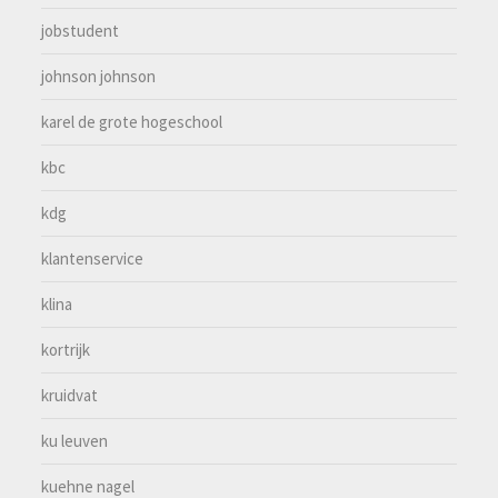
jobstudent
johnson johnson
karel de grote hogeschool
kbc
kdg
klantenservice
klina
kortrijk
kruidvat
ku leuven
kuehne nagel