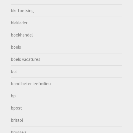
bkr toetsing
blaklader
boekhandel
boels
boels vacatures
bol
bond beter leefmilieu
bp
bpost
bristol
brussels