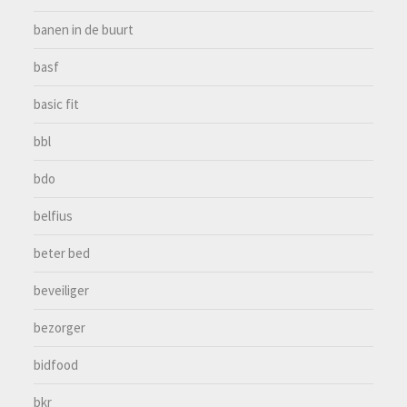
banen in de buurt
basf
basic fit
bbl
bdo
belfius
beter bed
beveiliger
bezorger
bidfood
bkr