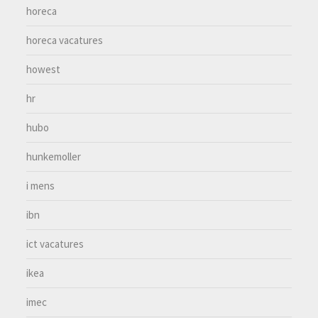
horeca
horeca vacatures
howest
hr
hubo
hunkemoller
i mens
ibn
ict vacatures
ikea
imec