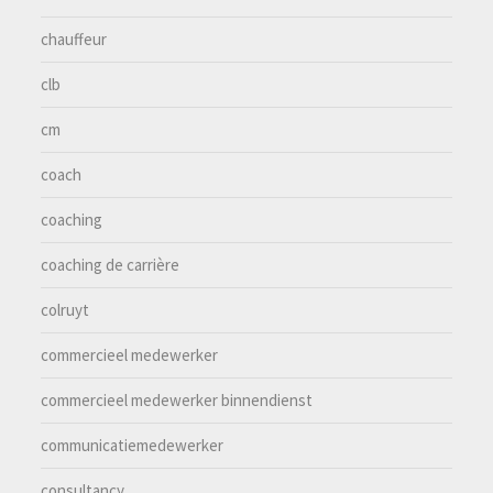
chauffeur
clb
cm
coach
coaching
coaching de carrière
colruyt
commercieel medewerker
commercieel medewerker binnendienst
communicatiemedewerker
consultancy