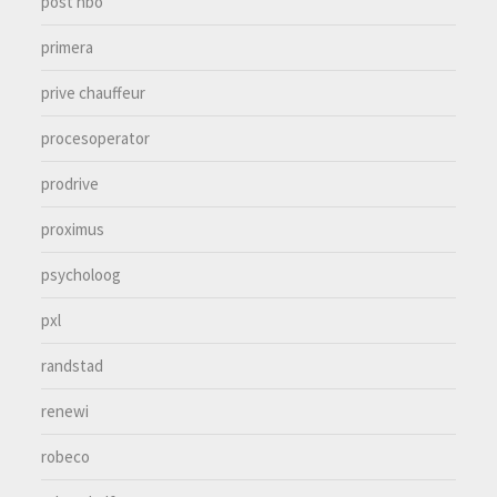
post hbo
primera
prive chauffeur
procesoperator
prodrive
proximus
psycholoog
pxl
randstad
renewi
robeco