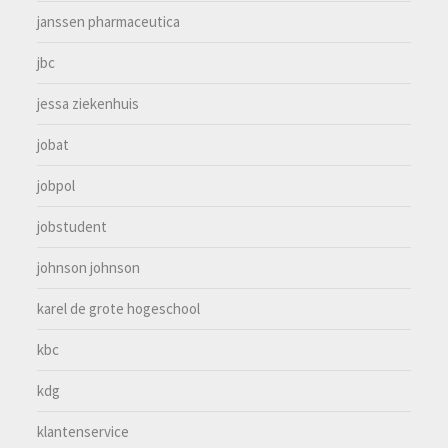
janssen pharmaceutica
jbc
jessa ziekenhuis
jobat
jobpol
jobstudent
johnson johnson
karel de grote hogeschool
kbc
kdg
klantenservice