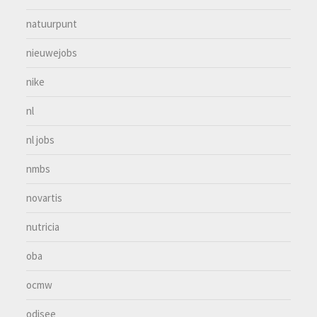
natuurpunt
nieuwejobs
nike
nl
nl jobs
nmbs
novartis
nutricia
oba
ocmw
odisee