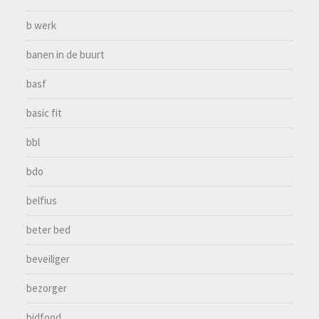
b werk
banen in de buurt
basf
basic fit
bbl
bdo
belfius
beter bed
beveiliger
bezorger
bidfood