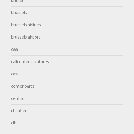
bristol
brussels
brussels airlines
brussels airport
c&a
callcenter vacatures
caw
center parcs
centric
chauffeur
clb