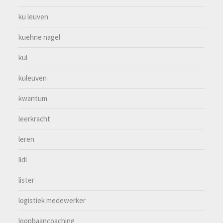
ku leuven
kuehne nagel
kul
kuleuven
kwantum
leerkracht
leren
lidl
lister
logistiek medewerker
loopbaancoaching