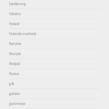
familiezorg
febelco
fedasil
federale overheid
fletcher
flexi job
flexijob
fluvius
g4s
gamma
gastvrouw