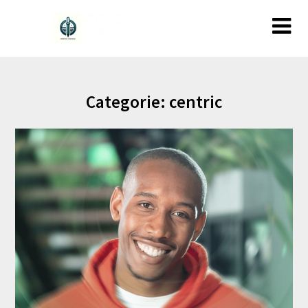
Ga
naar
de
inhoud
Categorie:
centric