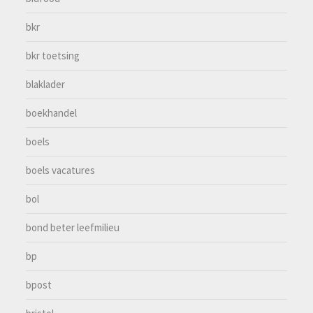
bkr
bkr toetsing
blaklader
boekhandel
boels
boels vacatures
bol
bond beter leefmilieu
bp
bpost