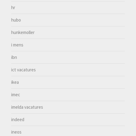
hr
hubo
hunkemoller
i mens
ibn
ict vacatures
ikea
imec
imelda vacatures
indeed
ineos