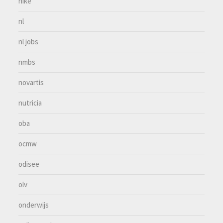
nike
nl
nl jobs
nmbs
novartis
nutricia
oba
ocmw
odisee
olv
onderwijs