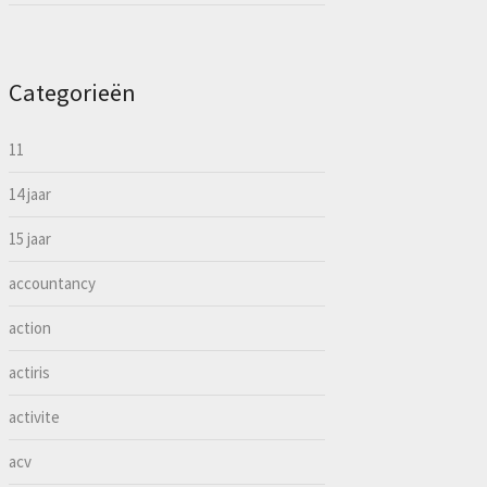
Categorieën
11
14 jaar
15 jaar
accountancy
action
actiris
activite
acv