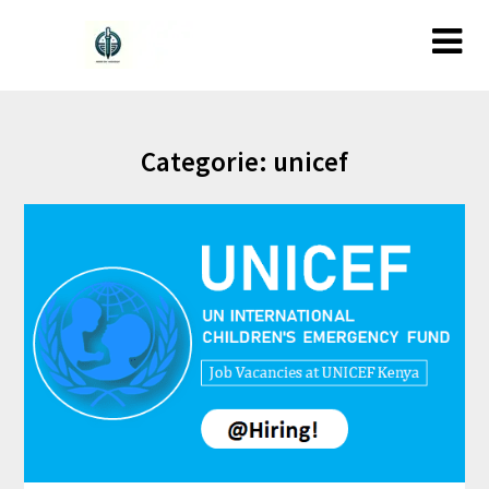
Ga
naar
de
inhoud
Categorie:
unicef