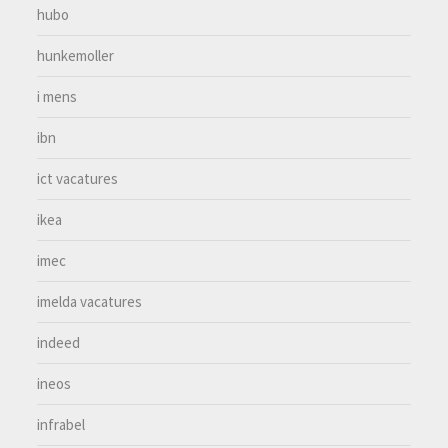
hubo
hunkemoller
i mens
ibn
ict vacatures
ikea
imec
imelda vacatures
indeed
ineos
infrabel