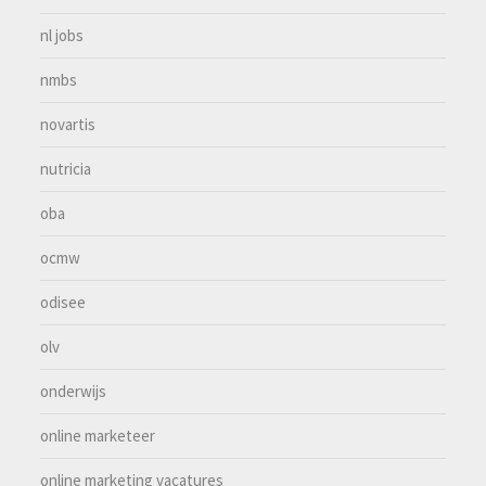
nl jobs
nmbs
novartis
nutricia
oba
ocmw
odisee
olv
onderwijs
online marketeer
online marketing vacatures