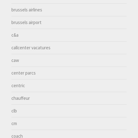
brussels airlines
brussels airport
c&a
callcenter vacatures
caw
center parcs
centric
chauffeur
clb
cm
coach