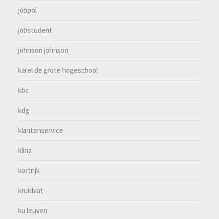
jobpol
jobstudent
johnson johnson
karel de grote hogeschool
kbc
kdg
klantenservice
klina
kortrijk
kruidvat
ku leuven