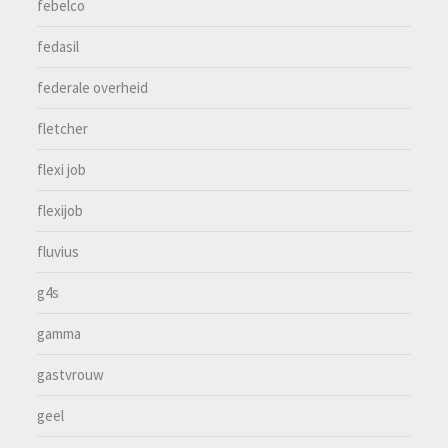
febelco
fedasil
federale overheid
fletcher
flexi job
flexijob
fluvius
g4s
gamma
gastvrouw
geel