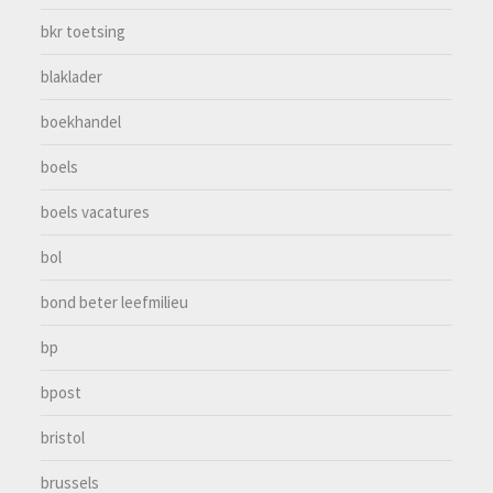
bkr toetsing
blaklader
boekhandel
boels
boels vacatures
bol
bond beter leefmilieu
bp
bpost
bristol
brussels