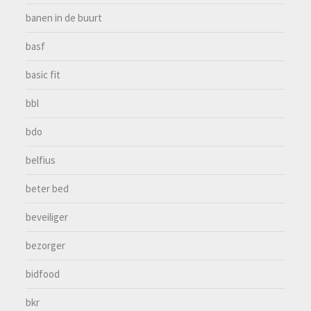
banen in de buurt
basf
basic fit
bbl
bdo
belfius
beter bed
beveiliger
bezorger
bidfood
bkr