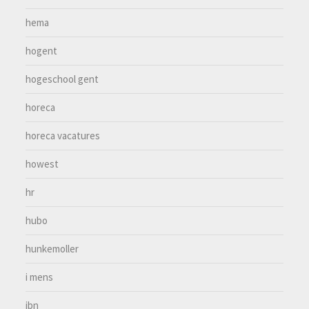
hema
hogent
hogeschool gent
horeca
horeca vacatures
howest
hr
hubo
hunkemoller
i mens
ibn