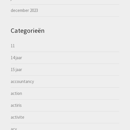
december 2023
Categorieën
11
14 jaar
15 jaar
accountancy
action
actiris
activite
acv