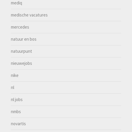
mediq
medische vacatures
mercedes
natuur en bos
natuurpunt
nieuwejobs
nike
nl
nl jobs
nmbs
novartis