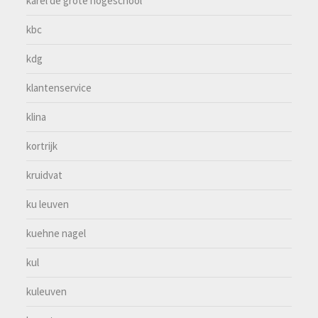
karel de grote hogeschool
kbc
kdg
klantenservice
klina
kortrijk
kruidvat
ku leuven
kuehne nagel
kul
kuleuven