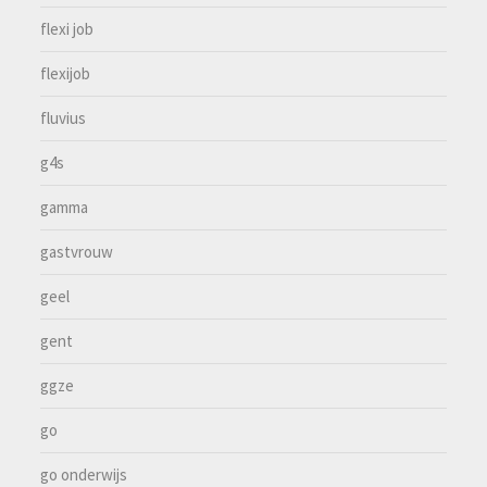
flexi job
flexijob
fluvius
g4s
gamma
gastvrouw
geel
gent
ggze
go
go onderwijs