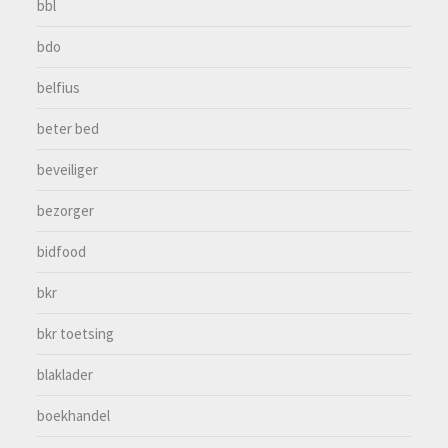
bbl
bdo
belfius
beter bed
beveiliger
bezorger
bidfood
bkr
bkr toetsing
blaklader
boekhandel