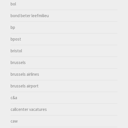
bol
bond beter leefmilieu
bp
bpost
bristol
brussels
brussels airlines
brussels airport
c&a
callcenter vacatures
caw