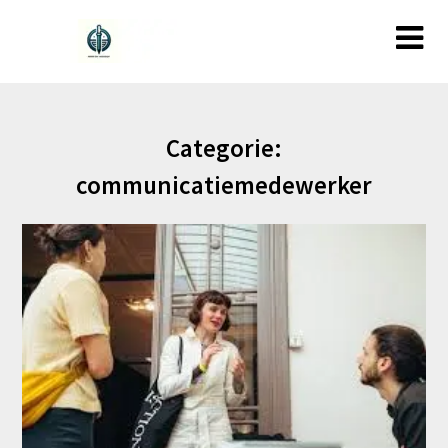
Ga
naar
de
inhoud
Categorie:
communicatiemedewerker