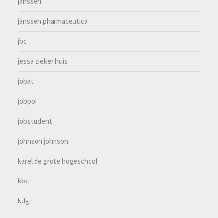
janssen
janssen pharmaceutica
jbc
jessa ziekenhuis
jobat
jobpol
jobstudent
johnson johnson
karel de grote hogeschool
kbc
kdg