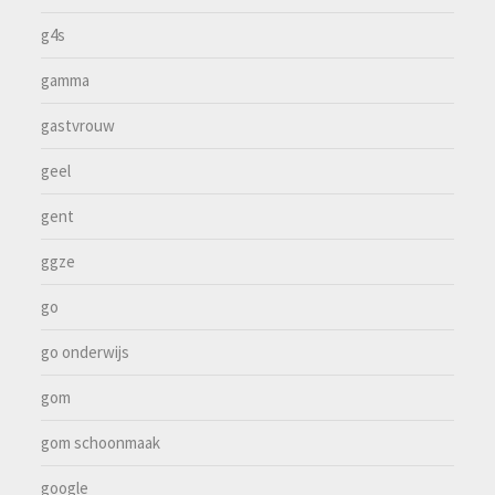
g4s
gamma
gastvrouw
geel
gent
ggze
go
go onderwijs
gom
gom schoonmaak
google