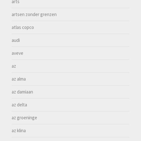
arts
artsen zonder grenzen
atlas copco
audi
aveve
az
az alma
az damiaan
az delta
az groeninge
az klina