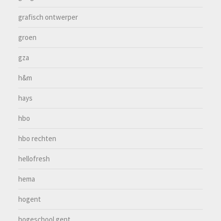
grafisch ontwerper
groen
gza
h&m
hays
hbo
hbo rechten
hellofresh
hema
hogent
hogeschool gent