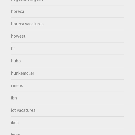
horeca
horeca vacatures
howest
hr
hubo
hunkemoller
i mens
ibn
ict vacatures
ikea
imec