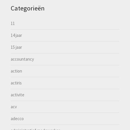
Categorieën
11
14 jaar
15 jaar
accountancy
action
actiris
activite
acv
adecco