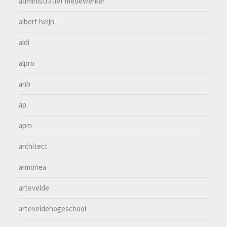
administratief medewerker
albert heijn
aldi
alpro
anb
ap
apm
architect
armonea
artevelde
arteveldehogeschool