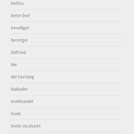
belfius
beter bed
beveiliger
bezorger
bidfood
bkr
bkr toetsing
blaklader
boekhandel
boels
boels vacatures