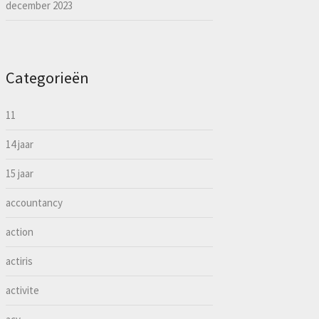
december 2023
Categorieën
11
14 jaar
15 jaar
accountancy
action
actiris
activite