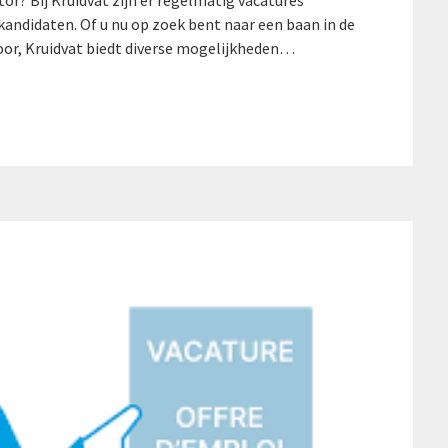
tor? Bij Kruidvat zijn er regelmatig vacatures
andidaten. Of u nu op zoek bent naar een baan in de
oor, Kruidvat biedt diverse mogelijkheden…