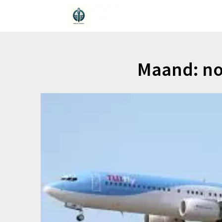
Ga
naar
de
inhoud
Maand:
no