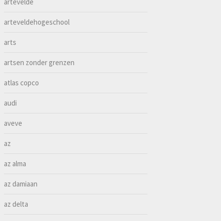
artevelde
arteveldehogeschool
arts
artsen zonder grenzen
atlas copco
audi
aveve
az
az alma
az damiaan
az delta