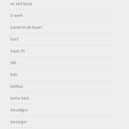
az sint lucas
b werk
banen in de buurt
basf
basic fit
bbl
bdo
belfius
beter bed
beveiliger
bezorger