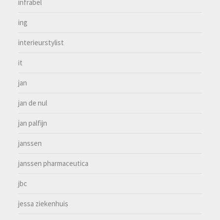
infrabel
ing
interieurstylist
it
jan
jan de nul
jan palfijn
janssen
janssen pharmaceutica
jbc
jessa ziekenhuis