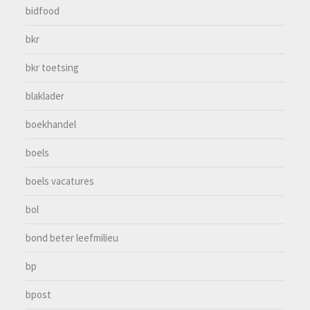
bidfood
bkr
bkr toetsing
blaklader
boekhandel
boels
boels vacatures
bol
bond beter leefmilieu
bp
bpost