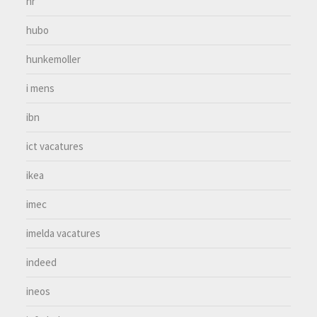
hr
hubo
hunkemoller
i mens
ibn
ict vacatures
ikea
imec
imelda vacatures
indeed
ineos