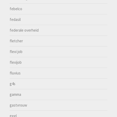
febelco
fedasil
federale overheid
fletcher
flexi job
flexijob
fluvius
g4s
gamma
gastvrouw
geel