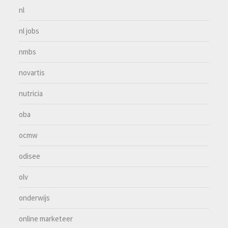
nl
nl jobs
nmbs
novartis
nutricia
oba
ocmw
odisee
olv
onderwijs
online marketeer