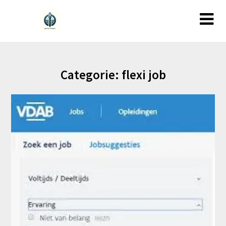
Ga
naar
de
inhoud
Categorie:
flexi job