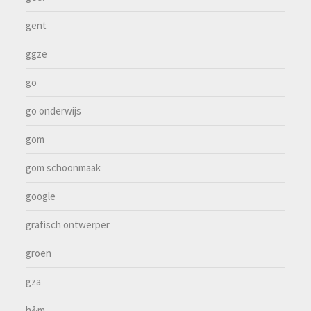
gent
ggze
go
go onderwijs
gom
gom schoonmaak
google
grafisch ontwerper
groen
gza
h&m