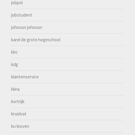
jobpol
jobstudent
johnson johnson
karel de grote hogeschool
kbc
kdg
klantenservice
klina
kortrijk
kruidvat
ku leuven