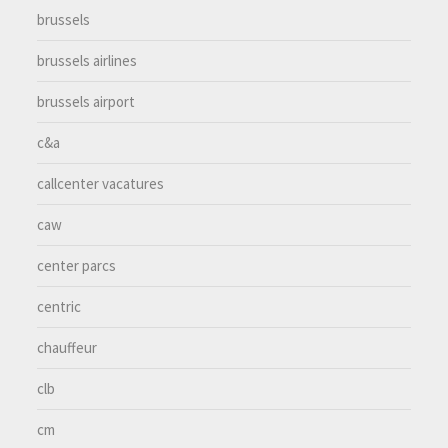
brussels
brussels airlines
brussels airport
c&a
callcenter vacatures
caw
center parcs
centric
chauffeur
clb
cm