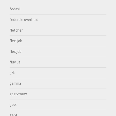
fedasil
federale overheid
fletcher
flexi job
flexijob
fluvius
g4s
gamma
gastvrouw
geel
gent