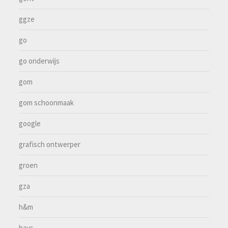
ggze
go
go onderwijs
gom
gom schoonmaak
google
grafisch ontwerper
groen
gza
h&m
hays