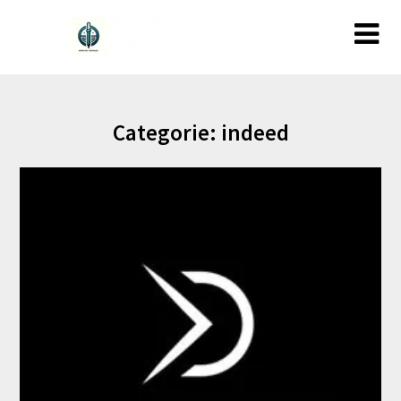
Ga
naar
de
inhoud
Categorie:
indeed