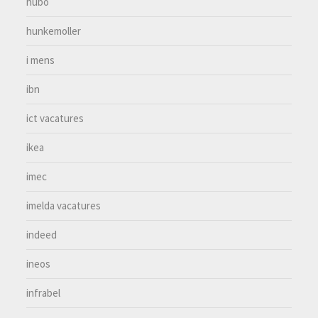
hubo
hunkemoller
i mens
ibn
ict vacatures
ikea
imec
imelda vacatures
indeed
ineos
infrabel