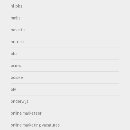
nl jobs
nmbs
novartis
nutricia
oba
ocmw
odisee
olv
onderwijs
online marketeer
online marketing vacatures