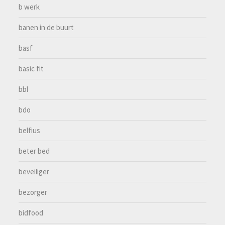
b werk
banen in de buurt
basf
basic fit
bbl
bdo
belfius
beter bed
beveiliger
bezorger
bidfood