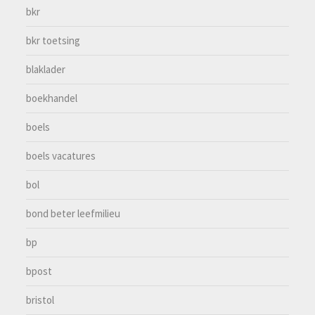
bkr
bkr toetsing
blaklader
boekhandel
boels
boels vacatures
bol
bond beter leefmilieu
bp
bpost
bristol