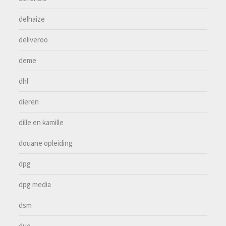
delhaize
deliveroo
deme
dhl
dieren
dille en kamille
douane opleiding
dpg
dpg media
dsm
duo