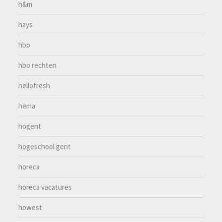
h&m
hays
hbo
hbo rechten
hellofresh
hema
hogent
hogeschool gent
horeca
horeca vacatures
howest