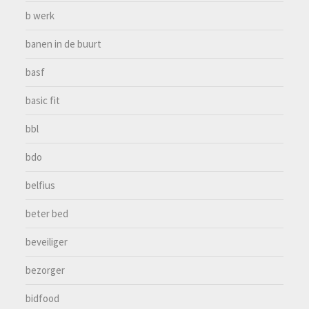
b werk
banen in de buurt
basf
basic fit
bbl
bdo
belfius
beter bed
beveiliger
bezorger
bidfood