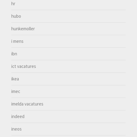
hr
hubo
hunkemoller
i mens
ibn
ict vacatures
ikea
imec
imelda vacatures
indeed
ineos