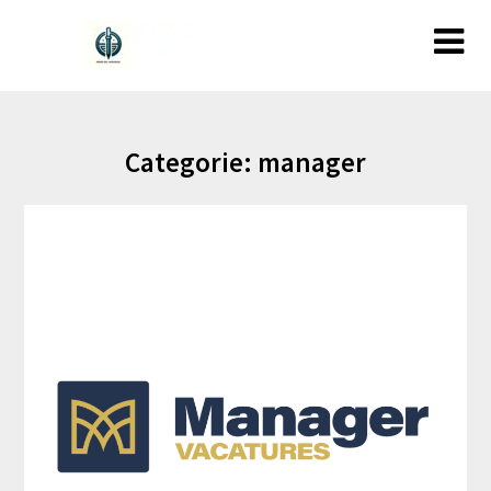
Ga
naar
de
inhoud
Categorie:
manager