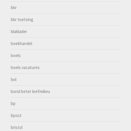
bkr
bkr toetsing
blaklader
boekhandel
boels
boels vacatures
bol
bond beter leefmilieu
bp
bpost
bristol