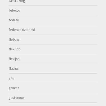
familiezorg
febelco
fedasil
federale overheid
fletcher
flexi job
flexijob
fluvius
g4s
gamma
gastvrouw