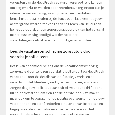
vereisten van de HelloFresh vacature, vergroot je je kansen
om opgemerkt te worden door recruiters. Zorg ervoor dat je
relevante werkervaring, vaardigheden en prestaties
benadrukt die aansluiten bij de functie, en laat zien hoe jouw
achtergrond waarde toevoegt aan het team van HelloFresh.
Een goed doordacht en gepersonaliseerd cv kan het verschil
maken tussen uitgenodigd worden voor een
sollicitatiegesprek of over het hoofd gezien worden.
Lees de vacatureomschrijving zorgvuldig door
voordat je solliciteert
Het is van essentieel belang om de vacatureomschrijving
zorgvuldig door te lezen voordat je solliciteert op HelloFresh
vacatures. Door de details van de functie, vereisten en
verantwoordelijkheden grondig te bestuderen, kun je ervoor
zorgen dat jouw sollicitatie aansluit bij wat het bedrijf zoekt.
Dit helpt niet alleen om een goede eerste indruk te maken,
maar ook om te bepalen of de positie overeenkomt met jouw
vaardigheden en carrièredoelen. Het tonen van interesse en
begrip voor de specifieke eisen in de vacature kan het
verschil maken tussen een standaard sollicitatie en een