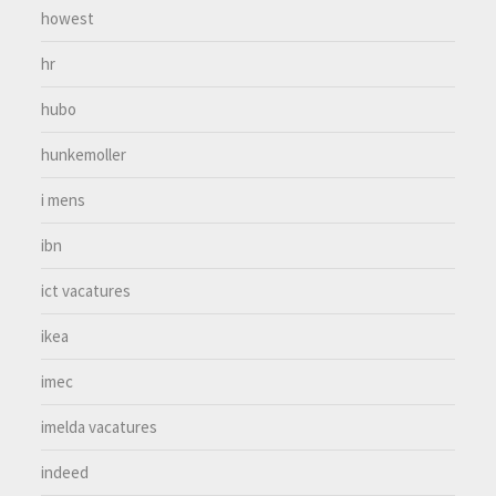
howest
hr
hubo
hunkemoller
i mens
ibn
ict vacatures
ikea
imec
imelda vacatures
indeed