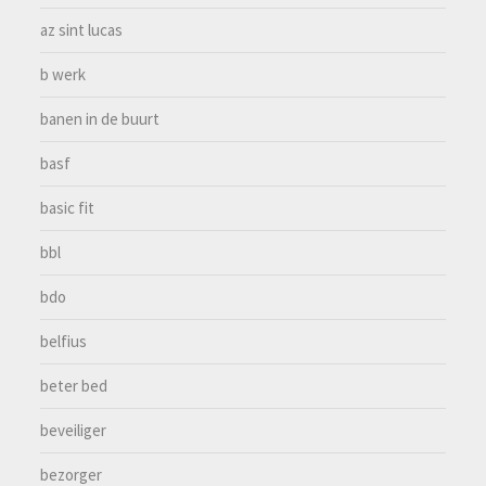
az sint lucas
b werk
banen in de buurt
basf
basic fit
bbl
bdo
belfius
beter bed
beveiliger
bezorger