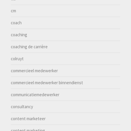
cm
coach
coaching
coaching de carrière
colruyt
commercieel medewerker
commercieel medewerker binnendienst
communicatiemedewerker
consultancy
content marketeer
content marketing