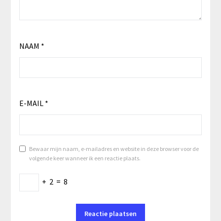
NAAM
*
E-MAIL
*
Bewaar mijn naam, e-mailadres en website in deze browser voor de
volgende keer wanneer ik een reactie plaats.
+
2
=
8