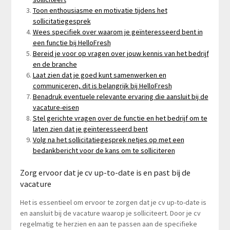
Toon enthousiasme en motivatie tijdens het
sollicitatiegesprek
Wees specifiek over waarom je geïnteresseerd bent in
een functie bij HelloFresh
Bereid je voor op vragen over jouw kennis van het bedrijf
en de branche
Laat zien dat je goed kunt samenwerken en
communiceren, dit is belangrijk bij HelloFresh
Benadruk eventuele relevante ervaring die aansluit bij de
vacature-eisen
Stel gerichte vragen over de functie en het bedrijf om te
laten zien dat je geïnteresseerd bent
Volg na het sollicitatiegesprek netjes op met een
bedankbericht voor de kans om te solliciteren
Zorg ervoor dat je cv up-to-date is en past bij de
vacature
Het is essentieel om ervoor te zorgen dat je cv up-to-date is
en aansluit bij de vacature waarop je solliciteert. Door je cv
regelmatig te herzien en aan te passen aan de specifieke