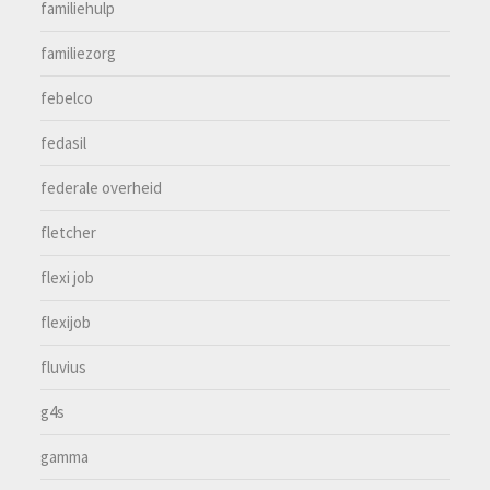
familiehulp
familiezorg
febelco
fedasil
federale overheid
fletcher
flexi job
flexijob
fluvius
g4s
gamma