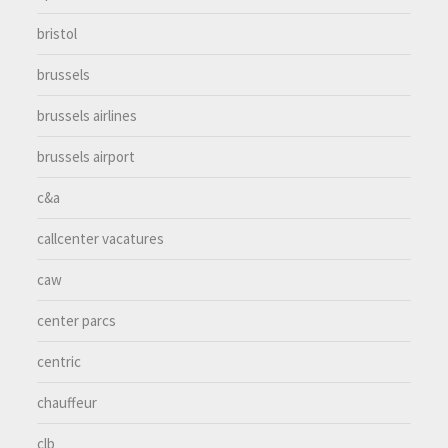
bristol
brussels
brussels airlines
brussels airport
c&a
callcenter vacatures
caw
center parcs
centric
chauffeur
clb