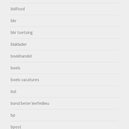
bidfood
bkr
bkr toetsing
blaklader
boekhandel
boels
boels vacatures
bol
bond beter leefmilieu
bp
bpost