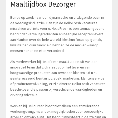
Maaltijdbox Bezorger
Bent u op zoek naar een dynamische en uitdagende baan in
de voedingsindustrie? Dan zijn de HelloFresh vacatures
misschien wel iets voor u. HelloFresh is een toonaangevend
bedrijf dat verse ingrediënten en heerlijke recepten levert
aan klanten over de hele wereld. Met hun focus op gemak,
kwaliteit en duurzaamheid hebben ze de manier waarop
mensen koken en eten veranderd.
Als medewerker bij HelloFresh maakt u deel uit van een
innovatief team dat zich inzet voor het leveren van
hoogwaardige producten aan tevreden klanten. Of u nu
geïnteresseerd bent in logistiek, marketing, klantenservice
of productontwikkeling, er zijn diverse HelloFresh vacatures
beschikbaar die passen bij verschillende vaardigheden en
ervaringsniveaus.
Werken bij HelloFresh biedt niet alleen een stimulerende
werkomgeving, maar ook mogelijkheden voor persoonlijke
groei en ontwikkeling. Het bedrijf investeert in de training en