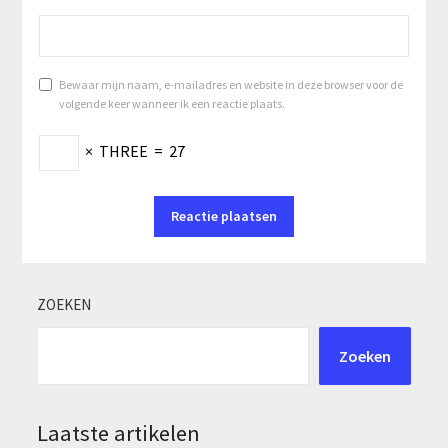
Bewaar mijn naam, e-mailadres en website in deze browser voor de
volgende keer wanneer ik een reactie plaats.
×
THREE
=
27
ZOEKEN
Zoeken
Laatste artikelen