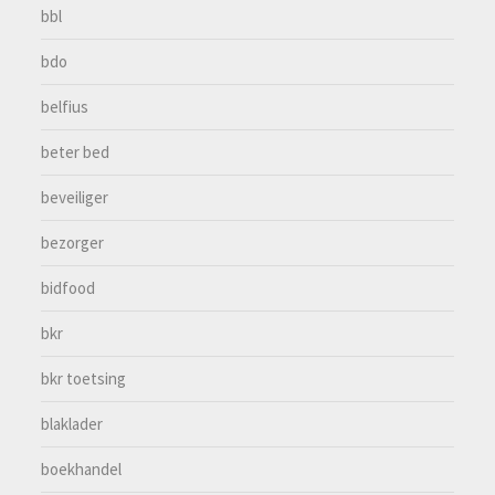
bbl
bdo
belfius
beter bed
beveiliger
bezorger
bidfood
bkr
bkr toetsing
blaklader
boekhandel