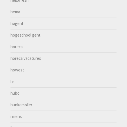
hellofresh
hema
hogent
hogeschool gent
horeca
horeca vacatures
howest
hr
hubo
hunkemoller
i mens