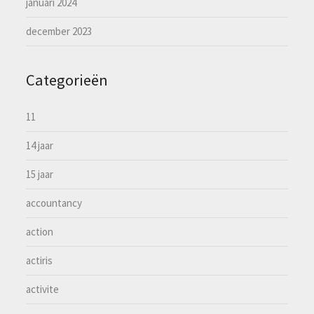
januari 2024
december 2023
Categorieën
11
14 jaar
15 jaar
accountancy
action
actiris
activite