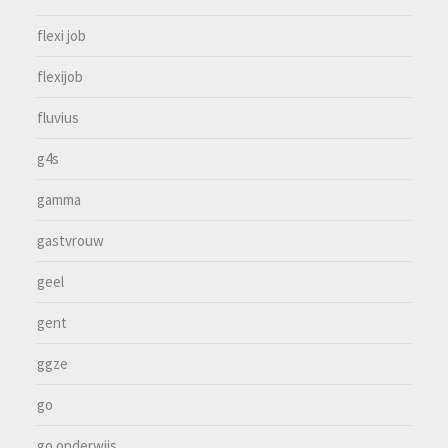
flexi job
flexijob
fluvius
g4s
gamma
gastvrouw
geel
gent
ggze
go
go onderwijs