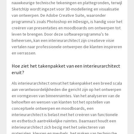
nauwkeurige technische tekeningen en plattegronden, terwijl
SketchUp wordt ingezet voor 3D-modellering en visualisatie
van ontwerpen. De Adobe Creative Suite, waaronder
programma’s zoals Photoshop en InDesign, is handig voor het
creëren van presentaties en moodboards om ontwerpen tot
leven te brengen. Door deze softwareprogramma’s te
beheersen, kan een interieurarchitect zijn creatieve visie
vertalen naar professionele ontwerpen die klanten inspireren
en verrassen.
Hoe ziet het takenpakket van een interieurarchitect
eruit?
Als interieurarchitect omvat het takenpakket een breed scala
aan verantwoordelijkheden die gericht zijn op het ontwerpen
en vormgeven van binnenruimtes. Van het analyseren van de
behoeften en wensen van klanten tot het opstellen van
conceptuele ontwerpen en moodboards, een
interieurarchitect is belast met het creëren van functionele
en esthetisch aantrekkelijke ruimtes. Daarnaast houdt een
interieurarchitect zich bezig met het selecteren van
materialen, kleuren en meubels, het maken van technische