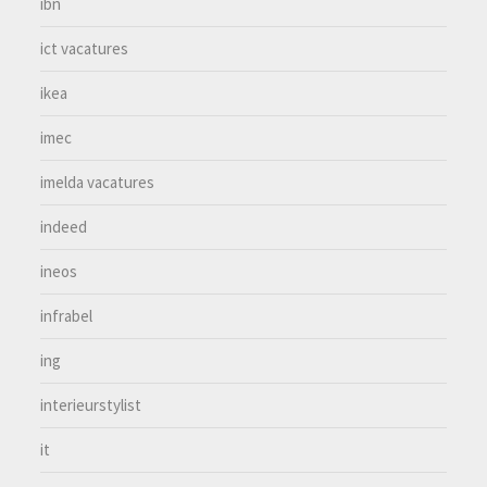
ibn
ict vacatures
ikea
imec
imelda vacatures
indeed
ineos
infrabel
ing
interieurstylist
it