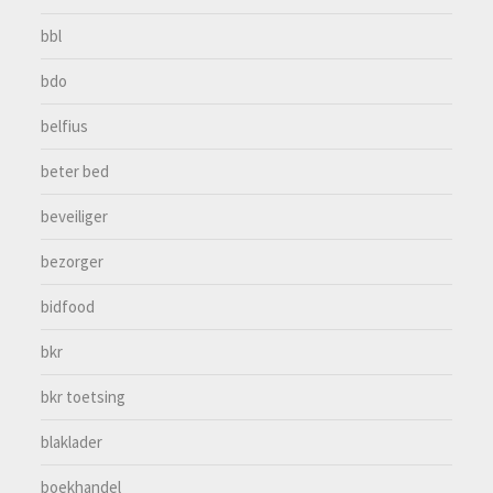
bbl
bdo
belfius
beter bed
beveiliger
bezorger
bidfood
bkr
bkr toetsing
blaklader
boekhandel