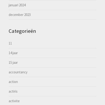
januari 2024
december 2023
Categorieën
11
14 jaar
15 jaar
accountancy
action
actiris
activite