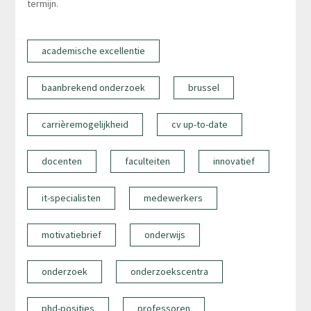
termijn.
academische excellentie
baanbrekend onderzoek
brussel
carrièremogelijkheid
cv up-to-date
docenten
faculteiten
innovatief
it-specialisten
medewerkers
motivatiebrief
onderwijs
onderzoek
onderzoekscentra
phd-posities
professoren