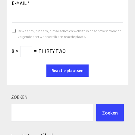
E-MAIL
*
Bewaar mijn naam, e-mailadres en website in deze browser voor de
volgende keer wanneer ik een reactie plaats.
8
×
=
THIRTY TWO
ZOEKEN
Zoeken