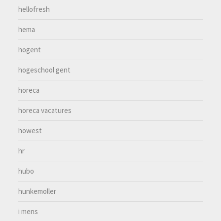
hellofresh
hema
hogent
hogeschool gent
horeca
horeca vacatures
howest
hr
hubo
hunkemoller
i mens