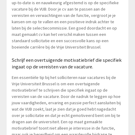
up-to-date is en nauwkeurig afgestemd is op de specifieke
vacature bij de VUB. Door je cv aan te passen aan de
vereisten en verwachtingen van de functie, vergroot je je
kansen om op te vallen en een positieve indruk achter te
laten bij de selectiecommissie. Een goed doordacht en op
maat gemaakt cv kan het verschil maken tussen een
standaard sollicitatie en een succesvolle kans op een
boeiende carrière bij de Vrije Universiteit Brussel.
Schrijf een overtuigende motivatiebrief die specifiek
ingaat op de vereisten van de vacature.
Een essentiële tip bij het solliciteren naar vacatures bij de
Vrije Universiteit Brussel is om een overtuigende
motivatiebrief te schrijven die specifiek ingaat op de
vereisten van de vacature. Door de nadruk te leggen op hoe
jouw vaardigheden, ervaring en passie perfect aansluiten bij
wat de VUB zoekt, laat je zien dat je goed hebt nagedacht
over je sollicitatie en dat je echt gemotiveerd bent om bij te
dragen aan de universiteit. Een op maat gemaakte
motivatiebrief toont niet alleen je interesse in de functie,
maar ook je bereidheid om een waardevolle bijdrage te