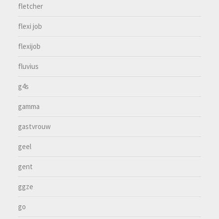
fletcher
flexi job
flexijob
fluvius
g4s
gamma
gastvrouw
geel
gent
ggze
go