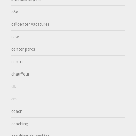
c&a
callcenter vacatures
caw
center parcs
centric
chauffeur
clb
cm
coach
coaching