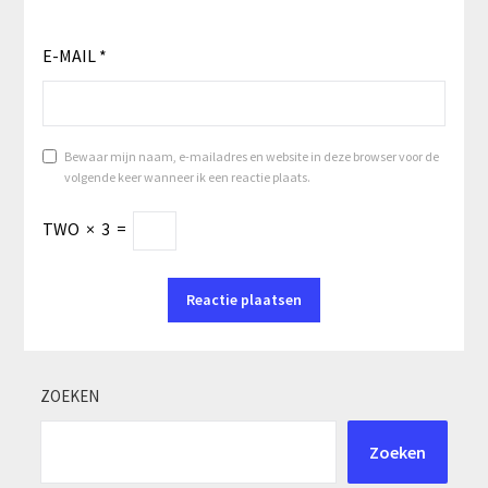
E-MAIL
*
Bewaar mijn naam, e-mailadres en website in deze browser voor de
volgende keer wanneer ik een reactie plaats.
TWO
×
3
=
ZOEKEN
Zoeken