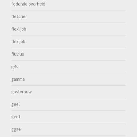
federale overheid
fletcher
flexi job
flexijob
fluvius
g4s
gamma
gastvrouw
geel
gent
ggze