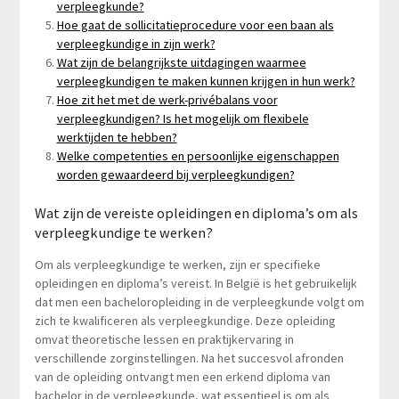
verpleegkunde?
Hoe gaat de sollicitatieprocedure voor een baan als
verpleegkundige in zijn werk?
Wat zijn de belangrijkste uitdagingen waarmee
verpleegkundigen te maken kunnen krijgen in hun werk?
Hoe zit het met de werk-privébalans voor
verpleegkundigen? Is het mogelijk om flexibele
werktijden te hebben?
Welke competenties en persoonlijke eigenschappen
worden gewaardeerd bij verpleegkundigen?
Wat zijn de vereiste opleidingen en diploma’s om als
verpleegkundige te werken?
Om als verpleegkundige te werken, zijn er specifieke
opleidingen en diploma’s vereist. In België is het gebruikelijk
dat men een bacheloropleiding in de verpleegkunde volgt om
zich te kwalificeren als verpleegkundige. Deze opleiding
omvat theoretische lessen en praktijkervaring in
verschillende zorginstellingen. Na het succesvol afronden
van de opleiding ontvangt men een erkend diploma van
bachelor in de verpleegkunde, wat essentieel is om als