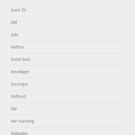
basic fit
bbl
bdo
belfius
beter bed
beveiliger
bezorger
bidfood
bkr
bkr toetsing
blaklader