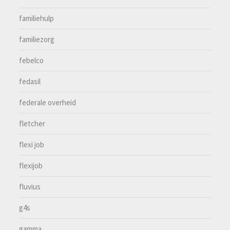
familiehulp
familiezorg
febelco
fedasil
federale overheid
fletcher
flexi job
flexijob
fluvius
g4s
gamma