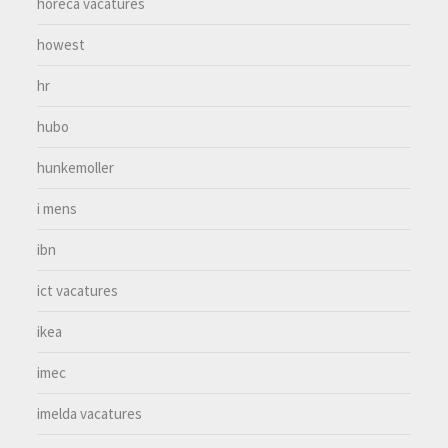
horeca vacatures
howest
hr
hubo
hunkemoller
i mens
ibn
ict vacatures
ikea
imec
imelda vacatures