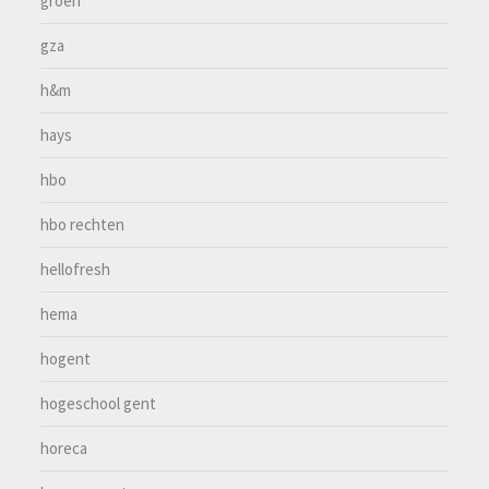
groen
gza
h&m
hays
hbo
hbo rechten
hellofresh
hema
hogent
hogeschool gent
horeca