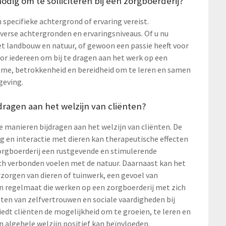
odig om te solliciteren bij een zorgboerderij?
n specifieke achtergrond of ervaring vereist.
erse achtergronden en ervaringsniveaus. Of u nu
 met landbouw en natuur, of gewoon een passie heeft voor
or iedereen om bij te dragen aan het werk op een
asme, betrokkenheid en bereidheid om te leren en samen
geving.
ragen aan het welzijn van cliënten?
 manieren bijdragen aan het welzijn van cliënten. De
g en interactie met dieren kan therapeutische effecten
orgboerderij een rustgevende en stimulerende
ch verbonden voelen met de natuur. Daarnaast kan het
rzorgen van dieren of tuinwerk, een gevoel van
n regelmaat die werken op een zorgboerderij met zich
en van zelfvertrouwen en sociale vaardigheden bij
edt cliënten de mogelijkheid om te groeien, te leren en
n algehele welzijn positief kan beïnvloeden.