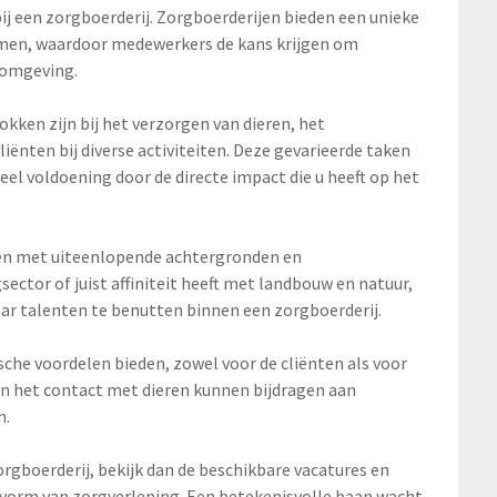
ij een zorgboerderij. Zorgboerderijen bieden een unieke
en, waardoor medewerkers de kans krijgen om
 omgeving.
kken zijn bij het verzorgen van dieren, het
iënten bij diverse activiteiten. Deze gevarieerde taken
el voldoening door de directe impact die u heeft op het
sen met uiteenlopende achtergronden en
gsector of juist affiniteit heeft met landbouw en natuur,
aar talenten te benutten binnen een zorgboerderij.
che voordelen bieden, zowel voor de cliënten als voor
n het contact met dieren kunnen bijdragen aan
n.
orgboerderij, bekijk dan de beschikbare vacatures en
 vorm van zorgverlening. Een betekenisvolle baan wacht