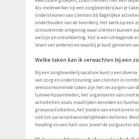
kwetsbare groepen, zoals mensen met een beper
Als medewerker op een zorgboerderij kun je taken
ondersteunen van cliënten bij dagelijkse activit
onderhouden van de boerderij. Het werk op een zor
stimulerende omgeving waar cliënten kunnen parti
welzijn en ontwikkeling. Het is een uitdagende e
leven van anderen en waarbij je kunt genieten va
Welke taken kan ik verwachten bij een zo
Bij een zorgboerderij vacature kunt u een diverse
van zorg en ondersteuning aan cliënten in combi
veelvoorkomende taken zijn het verzorgen van die
tuinwerkzaamheden, het organiseren van creatiev
activiteiten zoals maaltijden bereiden en huisho
groepsactiviteiten, het bieden van emotionele o
ook tot uw verantwoordelijkheden behoren. Werk
houding en een hart voor zowel de zorgsector als