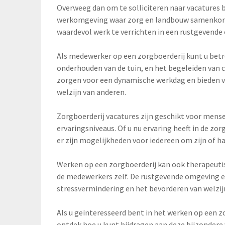
Overweeg dan om te solliciteren naar vacatures b
werkomgeving waar zorg en landbouw samenkom
waardevol werk te verrichten in een rustgevende
Als medewerker op een zorgboerderij kunt u betro
onderhouden van de tuin, en het begeleiden van cl
zorgen voor een dynamische werkdag en bieden ve
welzijn van anderen.
Zorgboerderij vacatures zijn geschikt voor men
ervaringsniveaus. Of u nu ervaring heeft in de zor
er zijn mogelijkheden voor iedereen om zijn of h
Werken op een zorgboerderij kan ook therapeutis
de medewerkers zelf. De rustgevende omgeving e
stressvermindering en het bevorderen van welzij
Als u geïnteresseerd bent in het werken op een z
ontdek hoe u kunt bijdragen aan deze bijzondere