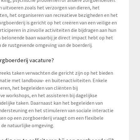
king, psychische problemen of andere zorgbehoeften.
 uitvoeren zoals het verzorgen van dieren, het
eiten, het organiseren van recreatieve bezigheden en het
gboerderij is gericht op het creëren van een veilige en
ciperen in zinvolle activiteiten die bijdragen aan hun
n belonende baan waarbij je direct impact hebt op het
n de rustgevende omgeving van de boerderij.
rgboerderij vacature?
 reeks taken verwachten die gericht zijn op het bieden
natie met landbouw- en buitenactiviteiten. Enkele
ren, het begeleiden van cliënten bij
e workshops, en het assisteren bij dagelijkse
udelijke taken. Daarnaast kan het begeleiden van
ndersteuning en het stimuleren van sociale interactie
en op een zorgboerderij vraagt om een flexibele
 de natuurlijke omgeving.