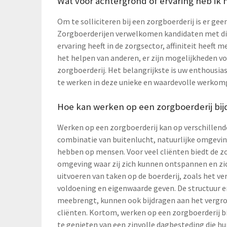
Wat voor achtergrond of ervaring heb ik n
Om te solliciteren bij een zorgboerderij is er gee
Zorgboerderijen verwelkomen kandidaten met div
ervaring heeft in de zorgsector, affiniteit heeft
het helpen van anderen, er zijn mogelijkheden vo
zorgboerderij. Het belangrijkste is uw enthousi
te werken in deze unieke en waardevolle werkom
Hoe kan werken op een zorgboerderij bijd
Werken op een zorgboerderij kan op verschillende
combinatie van buitenlucht, natuurlijke omgevin
hebben op mensen. Voor veel cliënten biedt de z
omgeving waar zij zich kunnen ontspannen en zi
uitvoeren van taken op de boerderij, zoals het ve
voldoening en eigenwaarde geven. De structuur e
meebrengt, kunnen ook bijdragen aan het vergrot
cliënten. Kortom, werken op een zorgboerderij bi
te genieten van een zinvolle dagbesteding die hu