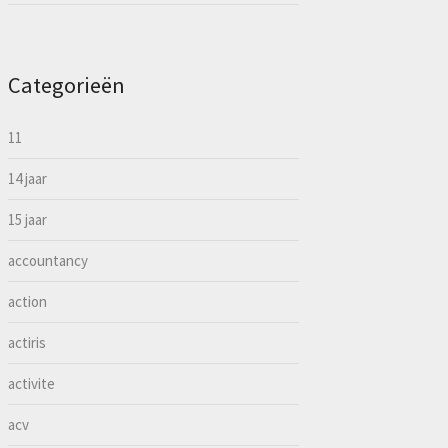
Categorieën
11
14 jaar
15 jaar
accountancy
action
actiris
activite
acv