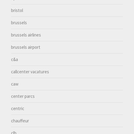
bristol
brussels
brussels airlines
brussels airport
c&a
callcenter vacatures
caw
center parcs
centric
chauffeur
clb