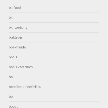
bidfood
bkr
bkr toetsing
blaklader
boekhandel
boels
boels vacatures
bol
bond beter leefmilieu
bp
bpost