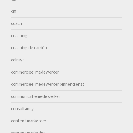
cm
coach
coaching
coaching de carrière
colruyt
commercieel medewerker
commercieel medewerker binnendienst
communicatiemedewerker
consultancy
content marketeer
content marketing