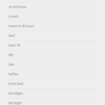
az sint lucas
b werk
banen in de buurt
basf
basic fit
bbl
bdo
belfius
beter bed
beveiliger
bezorger