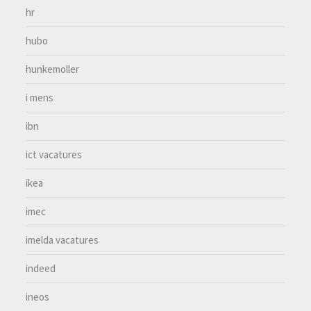
hr
hubo
hunkemoller
i mens
ibn
ict vacatures
ikea
imec
imelda vacatures
indeed
ineos