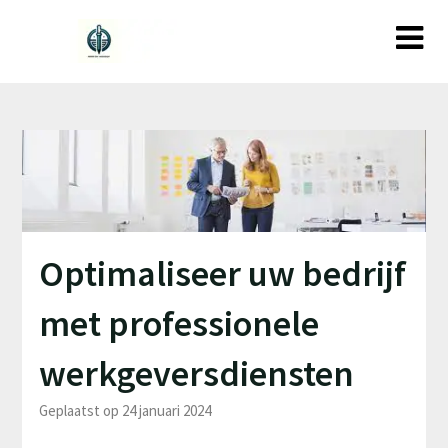
Ga
naar
de
inhoud
Optimaliseer uw bedrijf
met professionele
werkgeversdiensten
Geplaatst op 24 januari 2024