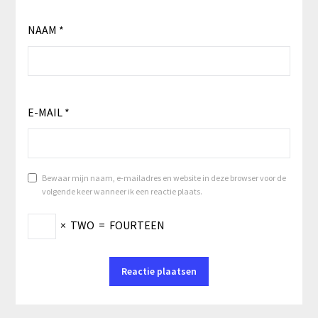
NAAM
*
E-MAIL
*
Bewaar mijn naam, e-mailadres en website in deze browser voor de
volgende keer wanneer ik een reactie plaats.
×
TWO
=
FOURTEEN