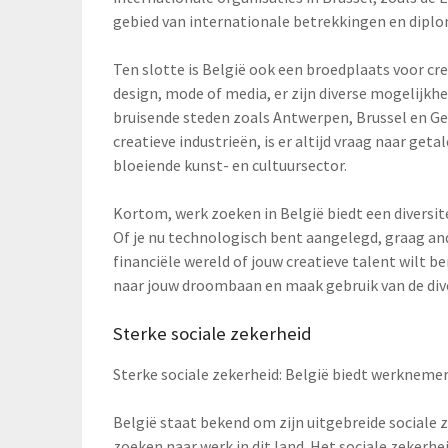
gebied van internationale betrekkingen en diplo
Ten slotte is België ook een broedplaats voor cre
design, mode of media, er zijn diverse mogelijkh
bruisende steden zoals Antwerpen, Brussel en Ge
creatieve industrieën, is er altijd vraag naar geta
bloeiende kunst- en cultuursector.
Kortom, werk zoeken in België biedt een diversite
Of je nu technologisch bent aangelegd, graag an
financiële wereld of jouw creatieve talent wilt be
naar jouw droombaan en maak gebruik van de diver
Sterke sociale zekerheid
Sterke sociale zekerheid: België biedt werknemer
België staat bekend om zijn uitgebreide sociale ze
zoeken naar werk in dit land. Het sociale zekerhe