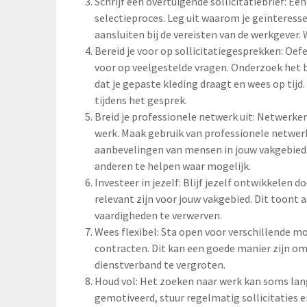
Schrijf een overtuigende sollicitatiebrief: Ee
selectieproces. Leg uit waarom je geïnteress
aansluiten bij de vereisten van de werkgever
Bereid je voor op sollicitatiegesprekken: Oef
voor op veelgestelde vragen. Onderzoek het be
dat je gepaste kleding draagt en wees op tijd
tijdens het gesprek.
Breid je professionele netwerk uit: Netwerken
werk. Maak gebruik van professionele netwe
aanbevelingen van mensen in jouw vakgebied.
anderen te helpen waar mogelijk.
Investeer in jezelf: Blijf jezelf ontwikkelen 
relevant zijn voor jouw vakgebied. Dit toont
vaardigheden te verwerven.
Wees flexibel: Sta open voor verschillende mog
contracten. Dit kan een goede manier zijn om
dienstverband te vergroten.
Houd vol: Het zoeken naar werk kan soms lang
gemotiveerd, stuur regelmatig sollicitaties en