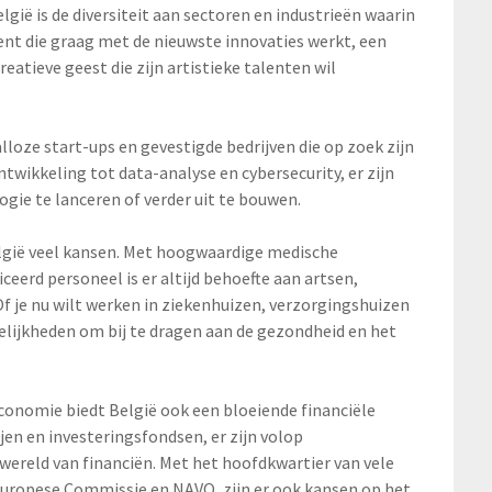
gië is de diversiteit aan sectoren en industrieën waarin
ent die graag met de nieuwste innovaties werkt, een
eatieve geest die zijn artistieke talenten wil
lloze start-ups en gevestigde bedrijven die op zoek zijn
twikkeling tot data-analyse en cybersecurity, er zijn
ogie te lanceren of verder uit te bouwen.
lgië veel kansen. Met hoogwaardige medische
ceerd personeel is er altijd behoefte aan artsen,
f je nu wilt werken in ziekenhuizen, verzorgingshuizen
gelijkheden om bij te dragen aan de gezondheid en het
conomie biedt België ook een bloeiende financiële
en en investeringsfondsen, er zijn volop
wereld van financiën. Met het hoofdkwartier van vele
 Europese Commissie en NAVO, zijn er ook kansen op het