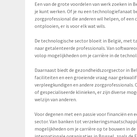
Een van de grote voordelen van werk zoeken in Bel
je kunt werken. Of je nu een technologiefanaat b
zorgprofessional die anderen wil helpen, of een cr
ontplooien, er is voor elk wat wils.
De technologische sector bloeit in België, met ta
naar getalenteerde professionals. Van softwareon
volop mogelijkheden om je carrière in de technol
Daarnaast biedt de gezondheidszorgsector in Be
faciliteiten en een groeiende vraag naar gekwalifi
verpleegkundigen en andere zorgprofessionals. O
of gespecialiseerde klinieken, er zijn diverse mo
welzijn van anderen.
Voor degenen met een passie voor financiën en e
sector. Van banken tot verzekeringsmaatschappij
mogelijkheden om je carrière op te bouwen in de 
internationale organisaties in Brussel, zoals de