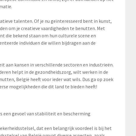
matie.
atieve talenten. Of je nu geïnteresseerd bent in kunst,
eden om je creatieve vaardigheden te benutten. Met
nt die bekend staan om hun culturele scene en
lenteerde individuen die willen bijdragen aan de
it aan kansen in verschillende sectoren en industrieën.
deren helpt in de gezondheidszorg, wilt werken in de
nutten, België heeft voor ieder wat wils. Dus ga op zoek
se mogelijkheden die dit land te bieden heeft!
s een gevoel van stabiliteit en bescherming
kerheidsstelsel, dat een belangrijk voordeel is bij het
idsstelsel van België omvat diverse aspecten, zoals