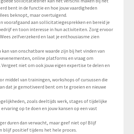
n goede sollicitatiebrief kan het verschil maken bij het
eerd bent in de functie en hoe jouw vaardigheden
. Wees beknopt, maar overtuigend.
en voorafgaand aan sollicitatiegesprekken en bereid je
drijf en toon interesse in hun activiteiten. Zorg ervoor
. Wees zelfverzekerd en laat je enthousiasme zien
 kan van onschatbare waarde zijn bij het vinden van
rkevenementen, online platforms en vraag om
 Vergeet niet om ook jouw eigen expertise te delen en
door middel van trainingen, workshops of cursussen die
 aan dat je gemotiveerd bent om te groeien en nieuwe
elijkheden, zoals deeltijds werk, stages of tijdelijke
 ervaring op te doen en jouw kansen op een vast
er duren dan verwacht, maar geef niet op! Blijf
 blijf positief tijdens het hele proces.