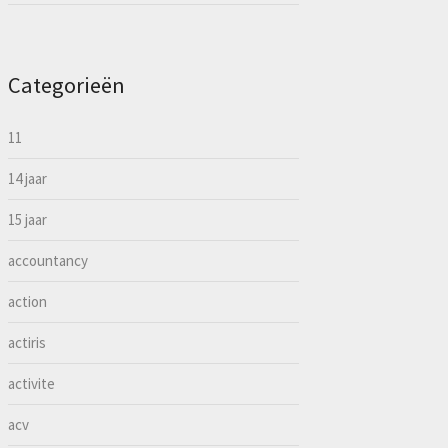
Categorieën
11
14 jaar
15 jaar
accountancy
action
actiris
activite
acv