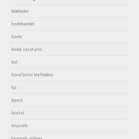
blaklader
boekhandel
boels
boels vacatures
bol
bond beter leefmilieu
bp
bpost
bristol
brussels
brussels airlines