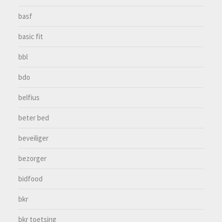
basf
basic fit
bbl
bdo
belfius
beter bed
beveiliger
bezorger
bidfood
bkr
bkr toetsing