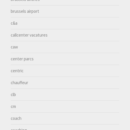
brussels airport
c&a
callcenter vacatures
caw
center parcs
centric
chauffeur
clb
cm
coach