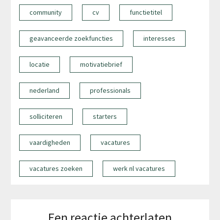
community
cv
functietitel
geavanceerde zoekfuncties
interesses
locatie
motivatiebrief
nederland
professionals
solliciteren
starters
vaardigheden
vacatures
vacatures zoeken
werk nl vacatures
Een reactie achterlaten