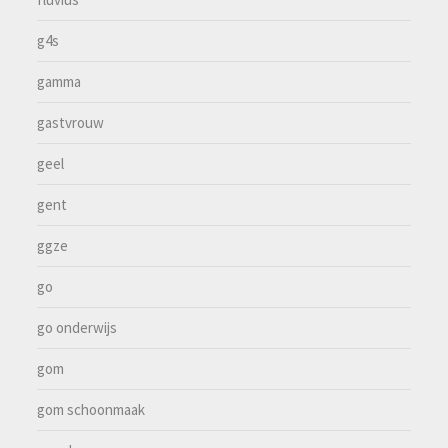
g4s
gamma
gastvrouw
geel
gent
ggze
go
go onderwijs
gom
gom schoonmaak