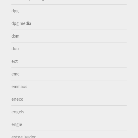
dpg
dpg media
dsm
duo
ect
emc
emmaus
eneco
engels
engie
estee lauder