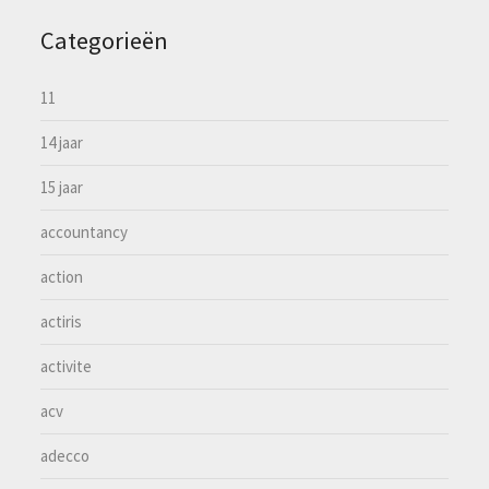
Categorieën
11
14 jaar
15 jaar
accountancy
action
actiris
activite
acv
adecco