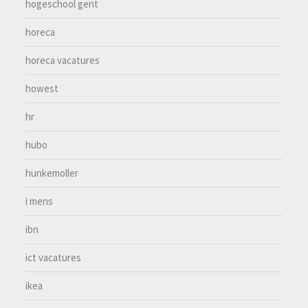
hogeschool gent
horeca
horeca vacatures
howest
hr
hubo
hunkemoller
i mens
ibn
ict vacatures
ikea