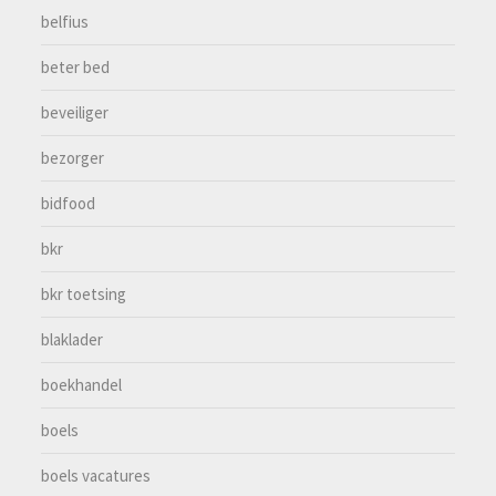
belfius
beter bed
beveiliger
bezorger
bidfood
bkr
bkr toetsing
blaklader
boekhandel
boels
boels vacatures