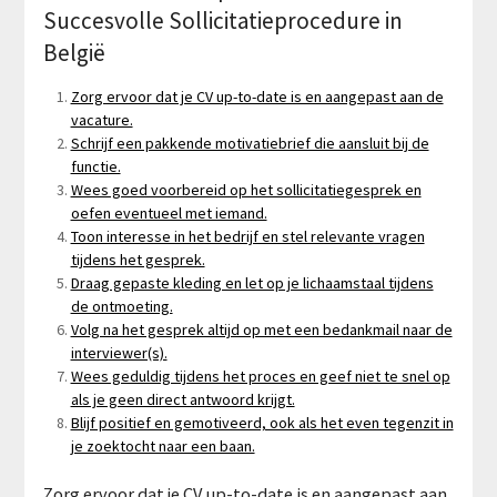
Succesvolle Sollicitatieprocedure in
België
Zorg ervoor dat je CV up-to-date is en aangepast aan de
vacature.
Schrijf een pakkende motivatiebrief die aansluit bij de
functie.
Wees goed voorbereid op het sollicitatiegesprek en
oefen eventueel met iemand.
Toon interesse in het bedrijf en stel relevante vragen
tijdens het gesprek.
Draag gepaste kleding en let op je lichaamstaal tijdens
de ontmoeting.
Volg na het gesprek altijd op met een bedankmail naar de
interviewer(s).
Wees geduldig tijdens het proces en geef niet te snel op
als je geen direct antwoord krijgt.
Blijf positief en gemotiveerd, ook als het even tegenzit in
je zoektocht naar een baan.
Zorg ervoor dat je CV up-to-date is en aangepast aan