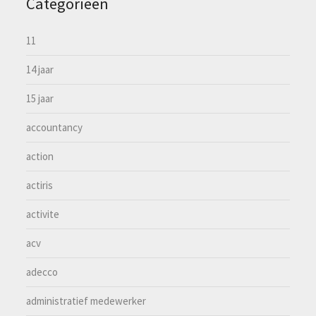
Categorieën
11
14 jaar
15 jaar
accountancy
action
actiris
activite
acv
adecco
administratief medewerker