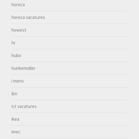
horeca
horeca vacatures
howest
hr
hubo
hunkemoller
i mens
ibn
ict vacatures
ikea
imec