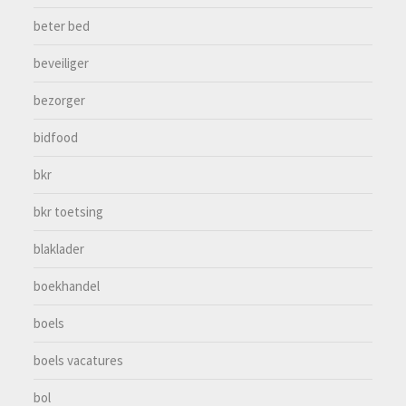
beter bed
beveiliger
bezorger
bidfood
bkr
bkr toetsing
blaklader
boekhandel
boels
boels vacatures
bol