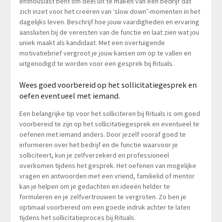
enthousiast bent om deel uit te maken van een bedrijf dat
zich inzet voor het creëren van ‘slow down’-momenten in het
dagelijks leven. Beschrijf hoe jouw vaardigheden en ervaring
aansluiten bij de vereisten van de functie en laat zien wat jou
uniek maakt als kandidaat. Met een overtuigende
motivatiebrief vergroot je jouw kansen om op te vallen en
uitgenodigd te worden voor een gesprek bij Rituals.
Wees goed voorbereid op het sollicitatiegesprek en
oefen eventueel met iemand.
Een belangrijke tip voor het solliciteren bij Rituals is om goed
voorbereid te zijn op het sollicitatiegesprek en eventueel te
oefenen met iemand anders. Door jezelf vooraf goed te
informeren over het bedrijf en de functie waarvoor je
solliciteert, kun je zelfverzekerd en professioneel
overkomen tijdens het gesprek. Het oefenen van mogelijke
vragen en antwoorden met een vriend, familielid of mentor
kan je helpen om je gedachten en ideeën helder te
formuleren en je zelfvertrouwen te vergroten. Zo ben je
optimaal voorbereid om een goede indruk achter te laten
tijdens het sollicitatieproces bij Rituals.