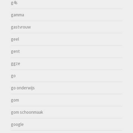
g4s
gamma
gastvrouw
geel
gent
ggze
go
go onderwijs
gom
gom schoonmaak
google