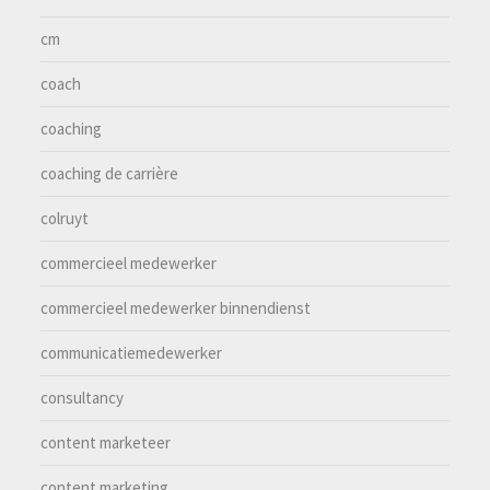
cm
coach
coaching
coaching de carrière
colruyt
commercieel medewerker
commercieel medewerker binnendienst
communicatiemedewerker
consultancy
content marketeer
content marketing