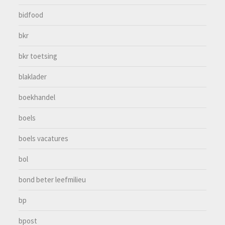
bidfood
bkr
bkr toetsing
blaklader
boekhandel
boels
boels vacatures
bol
bond beter leefmilieu
bp
bpost