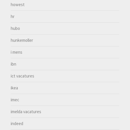
howest
hr
hubo
hunkemoller
i mens
ibn
ict vacatures
ikea
imec
imelda vacatures
indeed