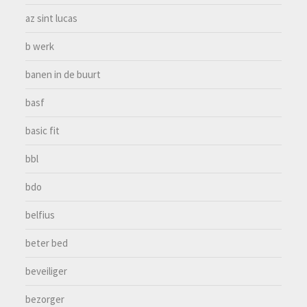
az sint lucas
b werk
banen in de buurt
basf
basic fit
bbl
bdo
belfius
beter bed
beveiliger
bezorger