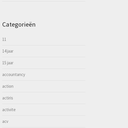
Categorieën
11
14 jaar
15 jaar
accountancy
action
actiris
activite
acv