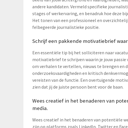
andere kandidaten. Vermeld specifieke journalist
stages of werkervaring, en benadruk hoe deze bi
Het tonen van een professioneel en overzichtelijk
felbegeerde journalistieke positie.
Schrijf een pakkende motivatiebrief waarin
Een essentiële tip bij het solliciteren naar vacat
motivatiebrief te schrijven waarin je jouw passie vo
om verhalen te vertellen, nieuws te brengen en d
onderzoeksvaardigheden en kritisch denkvermogen
vereisten van de functie. Een overtuigende motiv
zien dat jij de juiste persoon bent voor de baan.
Wees creatief in het benaderen van poten
media.
Wees creatief in het benaderen van potentiële wer
zijn op platforms zoals LinkedIn, Twitter en Face