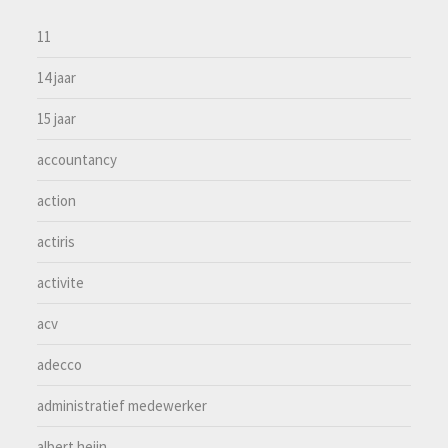
11
14 jaar
15 jaar
accountancy
action
actiris
activite
acv
adecco
administratief medewerker
albert heijn