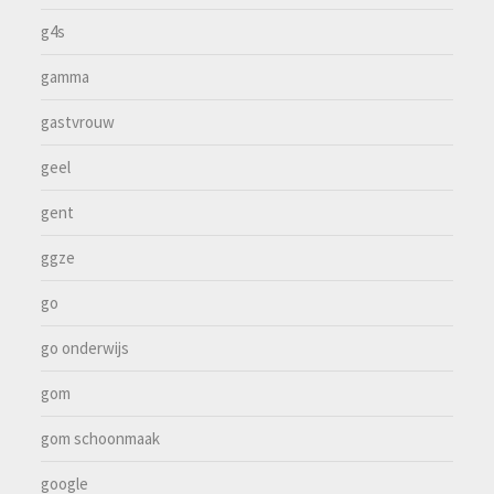
g4s
gamma
gastvrouw
geel
gent
ggze
go
go onderwijs
gom
gom schoonmaak
google