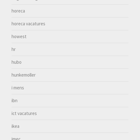
horeca
horeca vacatures
howest
hr
hubo
hunkemoller
i mens
ibn
ict vacatures
ikea
imec