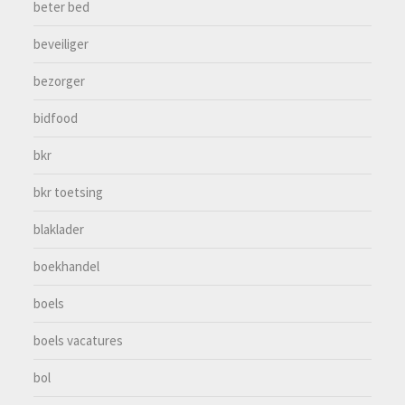
beter bed
beveiliger
bezorger
bidfood
bkr
bkr toetsing
blaklader
boekhandel
boels
boels vacatures
bol