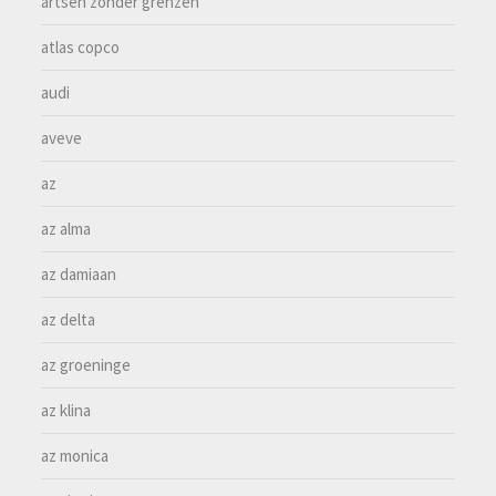
artsen zonder grenzen
atlas copco
audi
aveve
az
az alma
az damiaan
az delta
az groeninge
az klina
az monica