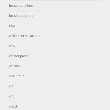
brussels airlines
brussels airport
c&a
callcenter vacatures
caw
center parcs
centric
chauffeur
clb
cm
coach