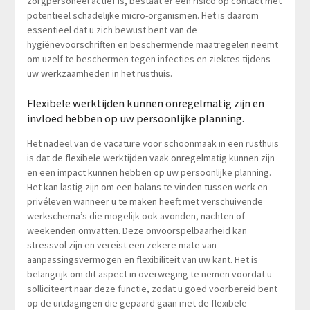
zorgpersoneel actief is, bestaat er een risico op contact met
potentieel schadelijke micro-organismen. Het is daarom
essentieel dat u zich bewust bent van de
hygiënevoorschriften en beschermende maatregelen neemt
om uzelf te beschermen tegen infecties en ziektes tijdens
uw werkzaamheden in het rusthuis.
Flexibele werktijden kunnen onregelmatig zijn en
invloed hebben op uw persoonlijke planning.
Het nadeel van de vacature voor schoonmaak in een rusthuis
is dat de flexibele werktijden vaak onregelmatig kunnen zijn
en een impact kunnen hebben op uw persoonlijke planning.
Het kan lastig zijn om een balans te vinden tussen werk en
privéleven wanneer u te maken heeft met verschuivende
werkschema’s die mogelijk ook avonden, nachten of
weekenden omvatten. Deze onvoorspelbaarheid kan
stressvol zijn en vereist een zekere mate van
aanpassingsvermogen en flexibiliteit van uw kant. Het is
belangrijk om dit aspect in overweging te nemen voordat u
solliciteert naar deze functie, zodat u goed voorbereid bent
op de uitdagingen die gepaard gaan met de flexibele