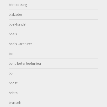
bkr toetsing
blaklader
boekhandel
boels
boels vacatures
bol
bond beter leefmilieu
bp
bpost
bristol
brussels