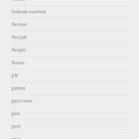
federale overheid
fletcher
flexi job
flexijob
fluvius
g4s
gamma
gastvrouw
geel
gent
ggze