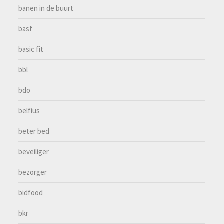
banen in de buurt
basf
basic fit
bbl
bdo
belfius
beter bed
beveiliger
bezorger
bidfood
bkr