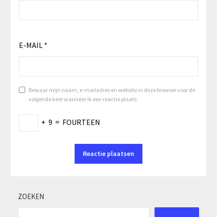
E-MAIL
*
Bewaar mijn naam, e-mailadres en website in deze browser voor de
volgende keer wanneer ik een reactie plaats.
+
9
=
FOURTEEN
ZOEKEN