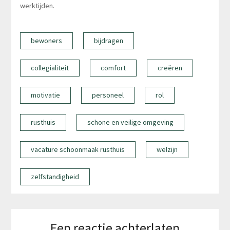
werktijden.
bewoners
bijdragen
collegialiteit
comfort
creëren
motivatie
personeel
rol
rusthuis
schone en veilige omgeving
vacature schoonmaak rusthuis
welzijn
zelfstandigheid
Een reactie achterlaten