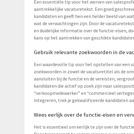
Een essentiële tip voor het werven van salesprofe
aantrekkelijke vacaturetekst. Een goed geschrev
kandidaten en geeft hen een helder beeld van wat
wat de verwachtingen zijn. Door de vacatureteks
en duidelijke informatie over de functie-eisen, d
kans op het aantrekken van geschikte kandidaten 
Gebruik relevante zoekwoorden in de vaca
Een waardevolle tip voor het opstellen van een va
zoekwoorden in zowel de vacaturetitel als de oms
aansluiten bij de functie en de vereisten, vergroo
kandidaten die actief op zoek zijn naar salespos
“verkoopmedewerker” en “commercieel vertegen
integreren, trek je gekwalificeerde kandidaten aan 
Wees eerlijk over de functie-eisen en ve
Het is essentieel om eerlijk te zijn over de funct
Door transparant te communiceren over wat er v