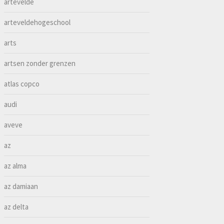
artevelde
arteveldehogeschool
arts
artsen zonder grenzen
atlas copco
audi
aveve
az
az alma
az damiaan
az delta