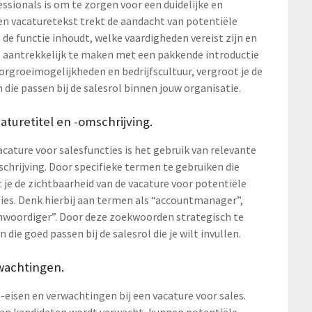
ssionals is om te zorgen voor een duidelijke en
en vacaturetekst trekt de aandacht van potentiële
 de functie inhoudt, welke vaardigheden vereist zijn en
t aantrekkelijk te maken met een pakkende introductie
oorgroeimogelijkheden en bedrijfscultuur, vergroot je de
die passen bij de salesrol binnen jouw organisatie.
turetitel en -omschrijving.
cature voor salesfuncties is het gebruik van relevante
chrijving. Door specifieke termen te gebruiken die
t je de zichtbaarheid van de vacature voor potentiële
ities. Denk hierbij aan termen als “accountmanager”,
woordiger”. Door deze zoekwoorden strategisch te
die goed passen bij de salesrol die je wilt invullen.
rwachtingen.
ie-eisen en verwachtingen bij een vacature voor sales.
an kandidaten wordt verwacht, kunnen potentiële