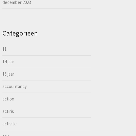
december 2023
Categorieën
11
14 jaar
15 jaar
accountancy
action
actiris
activite