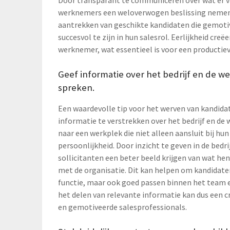
werknemers een weloverwogen beslissing nemen of 
aantrekken van geschikte kandidaten die gemotiv
succesvol te zijn in hun salesrol. Eerlijkheid cr
werknemer, wat essentieel is voor een producti
Geef informatie over het bedrijf en de w
spreken.
Een waardevolle tip voor het werven van kandida
informatie te verstrekken over het bedrijf en de 
naar een werkplek die niet alleen aansluit bij h
persoonlijkheid. Door inzicht te geven in de be
sollicitanten een beter beeld krijgen van wat hen
met de organisatie. Dit kan helpen om kandidaten 
functie, maar ook goed passen binnen het team en
het delen van relevante informatie kan dus een cr
en gemotiveerde salesprofessionals.