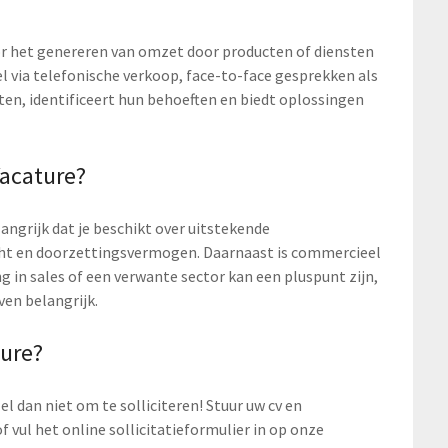
or het genereren van omzet door producten of diensten
l via telefonische verkoop, face-to-face gesprekken als
nten, identificeert hun behoeften en biedt oplossingen
Vacature?
langrijk dat je beschikt over uitstekende
ht en doorzettingsvermogen. Daarnaast is commercieel
ng in sales of een verwante sector kan een pluspunt zijn,
ven belangrijk.
ture?
el dan niet om te solliciteren! Stuur uw cv en
 vul het online sollicitatieformulier in op onze