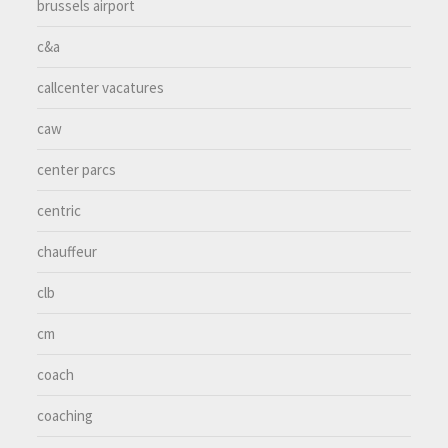
brussels airport
c&a
callcenter vacatures
caw
center parcs
centric
chauffeur
clb
cm
coach
coaching