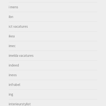
i mens
ibn
ict vacatures
ikea
imec
imelda vacatures
indeed
ineos
infrabel
ing
interieurstylist