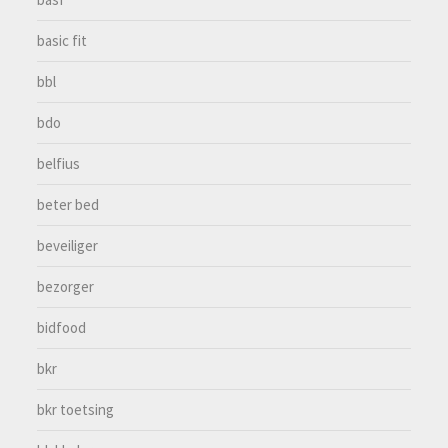
basic fit
bbl
bdo
belfius
beter bed
beveiliger
bezorger
bidfood
bkr
bkr toetsing