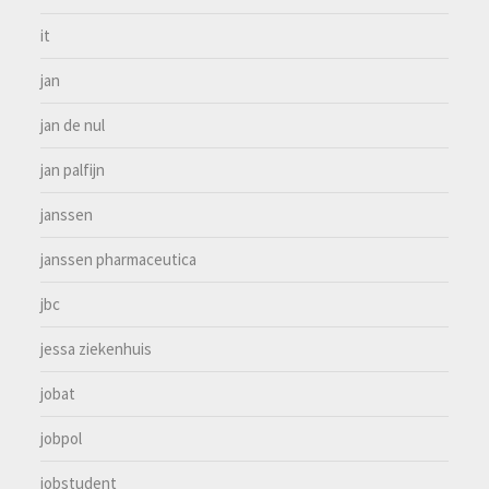
it
jan
jan de nul
jan palfijn
janssen
janssen pharmaceutica
jbc
jessa ziekenhuis
jobat
jobpol
jobstudent