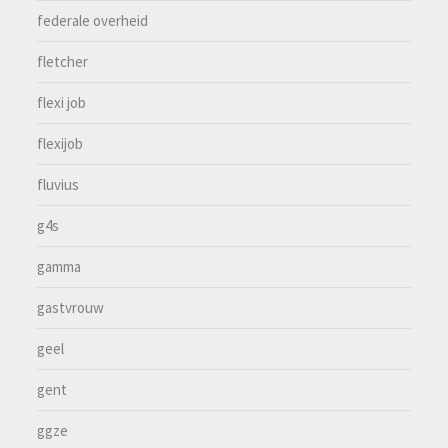
federale overheid
fletcher
flexi job
flexijob
fluvius
g4s
gamma
gastvrouw
geel
gent
ggze