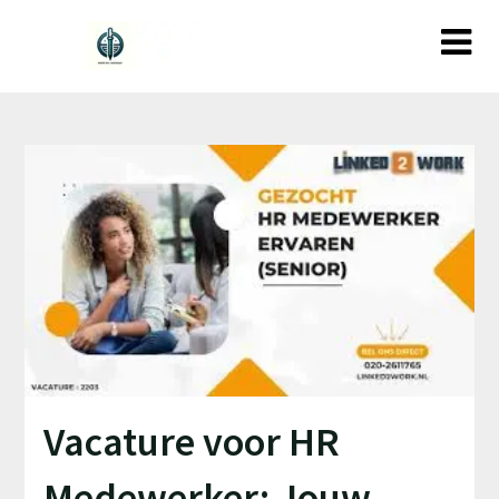
Ga
naar
de
inhoud
Vacature voor HR
Medewerker: Jouw