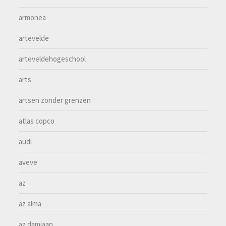
armonea
artevelde
arteveldehogeschool
arts
artsen zonder grenzen
atlas copco
audi
aveve
az
az alma
az damiaan