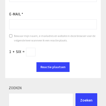
E-MAIL
*
Bewaar mijn naam, e-mailadres en website in deze browser voor de
volgende keer wanneer ik een reactie plaats.
1
+
SIX
=
ZOEKEN
Zoeken