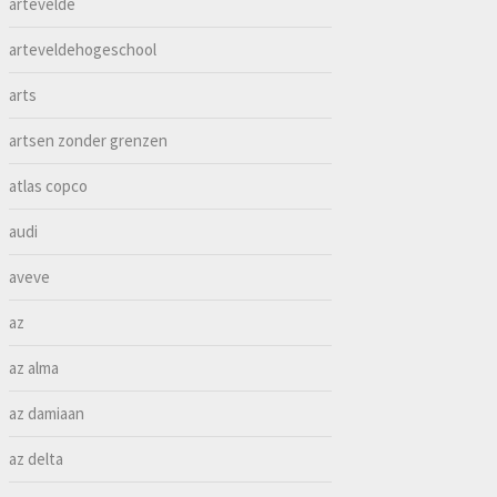
artevelde
arteveldehogeschool
arts
artsen zonder grenzen
atlas copco
audi
aveve
az
az alma
az damiaan
az delta