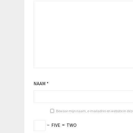
NAAM
*
Bewaar mijn naam, e-mailadres en website in deze 
−
FIVE
=
TWO