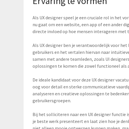
Ervaring te Vormen
Als UX designer speel je een cruciale rol in het v
nu gaat om een website, een app of een ander di
directe invloed op hoe mensen interageren met 
Als UX designer ben je verantwoordelijk voor het
gebruikers en het vertalen hiervan naar intuïtie
samen met andere teamleden, zoals UI designers
oplossingen te komen die zowel functioneel als a
De ideale kandidaat voor deze UX designer vacatu
oog voor detail en sterke communicatieve vaard
analyseren en creatieve oplossingen te bedenken 
gebruikersgroepen.
Bij het solliciteren naar een UX designer functie i
je beste werk presenteert en laat zien hoe je den
niet alleen mooie ontwerpen kunnen maken, ma