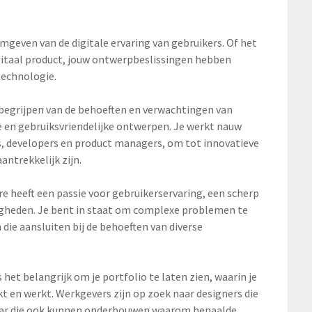
ormgeven van de digitale ervaring van gebruikers. Of het
gitaal product, jouw ontwerpbeslissingen hebben
technologie.
 begrijpen van de behoeften en verwachtingen van
ve en gebruiksvriendelijke ontwerpen. Je werkt nauw
, developers en product managers, om tot innovatieve
antrekkelijk zijn.
re heeft een passie voor gebruikerservaring, een scherp
igheden. Je bent in staat om complexe problemen te
die aansluiten bij de behoeften van diverse
s het belangrijk om je portfolio te laten zien, waarin je
kt en werkt. Werkgevers zijn op zoek naar designers die
ar die ook kunnen onderbouwen waarom bepaalde