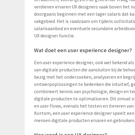
verdienen ervaren UX designers vaak boven het n
doorgaans beginnen met een lager salaris dat k
vakgebied. Het is raadzaam om tijdens sollicitat
salarisaanbod en eventuele secundaire arbeidsv
UX designer functie.
Wat doet een user experience designer?
Een user experience designer, ook wel bekend als 
van digitale producten die aansluiten bij de beho
bezig met het onderzoeken, analyseren en begri
ontwerpoplossingen te bedenken die intuïtief, geb
combineert kennis van psychologie, design en te
digitale producten te optimaliseren. Dit omvat
en user flows, evenals het testen en itereren va
Kortom, een user experience designer speelt een
mensen digitale producten ervaren en gebruiken
Hoe word je een UX designer?