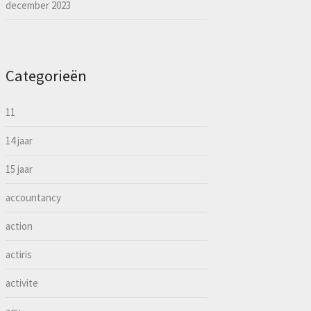
december 2023
Categorieën
11
14 jaar
15 jaar
accountancy
action
actiris
activite