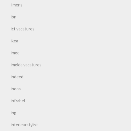
i mens
ibn
ict vacatures
ikea
imec
imelda vacatures
indeed
ineos
infrabel
ing
interieurstylist