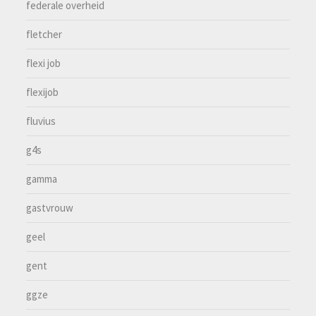
federale overheid
fletcher
flexi job
flexijob
fluvius
g4s
gamma
gastvrouw
geel
gent
ggze