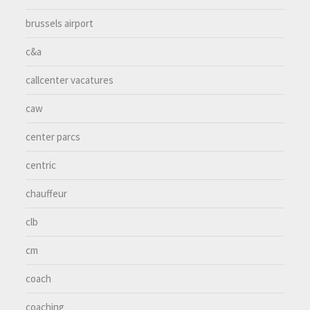
brussels airport
c&a
callcenter vacatures
caw
center parcs
centric
chauffeur
clb
cm
coach
coaching