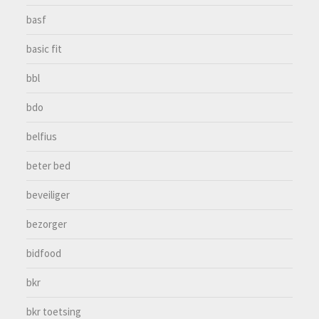
basf
basic fit
bbl
bdo
belfius
beter bed
beveiliger
bezorger
bidfood
bkr
bkr toetsing