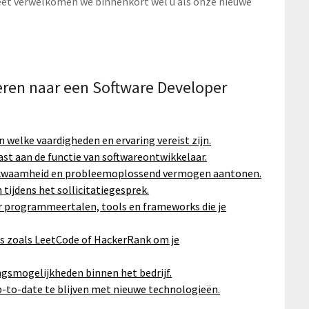
et verwelkomen we binnenkort wel u als onze nieuwe
teren naar een Software Developer
 welke vaardigheden en ervaring vereist zijn.
ast aan de functie van softwareontwikkelaar.
 bekwaamheid en probleemoplossend vermogen aantonen.
 tijdens het sollicitatiegesprek.
 programmeertalen, tools en frameworks die je
s zoals LeetCode of HackerRank om je
ngsmogelijkheden binnen het bedrijf.
p-to-date te blijven met nieuwe technologieën.