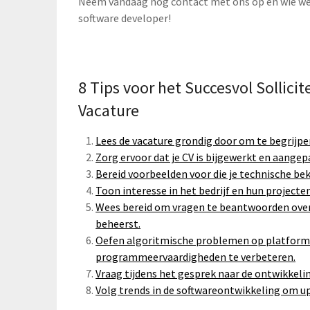
Neem vandaag nog contact met ons op en wie we
software developer!
8 Tips voor het Succesvol Sollici
Vacature
Lees de vacature grondig door om te begrijpen
Zorg ervoor dat je CV is bijgewerkt en aangep
Bereid voorbeelden voor die je technische
Toon interesse in het bedrijf en hun projecten
Wees bereid om vragen te beantwoorden over
beheerst.
Oefen algoritmische problemen op platform
programmeervaardigheden te verbeteren.
Vraag tijdens het gesprek naar de ontwikkeli
Volg trends in de softwareontwikkeling om u