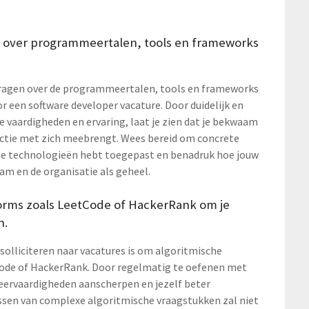
 over programmeertalen, tools en frameworks
 vragen over de programmeertalen, tools en frameworks
or een software developer vacature. Door duidelijk en
e vaardigheden en ervaring, laat je zien dat je bekwaam
unctie met zich meebrengt. Wees bereid om concrete
eze technologieën hebt toegepast en benadruk hoe jouw
am en de organisatie als geheel.
orms zoals LeetCode of HackerRank om je
n.
 solliciteren naar vacatures is om algoritmische
ode of HackerRank. Door regelmatig te oefenen met
ervaardigheden aanscherpen en jezelf beter
ssen van complexe algoritmische vraagstukken zal niet