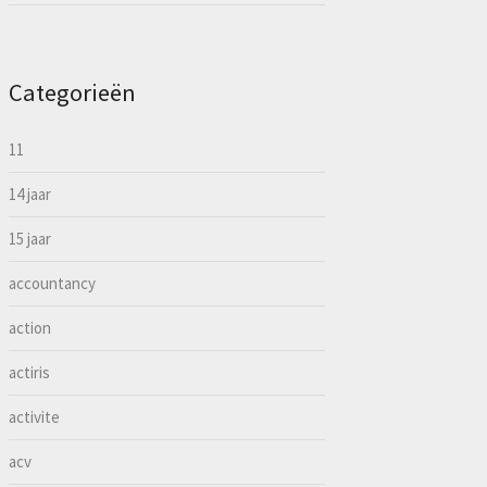
Categorieën
11
14 jaar
15 jaar
accountancy
action
actiris
activite
acv