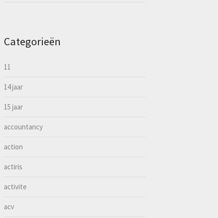
Categorieën
11
14 jaar
15 jaar
accountancy
action
actiris
activite
acv