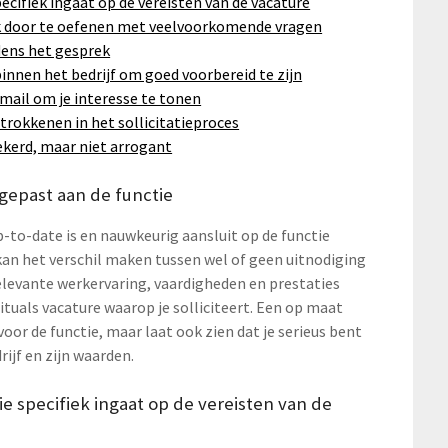
pecifiek ingaat op de vereisten van de vacature
rek door te oefenen met veelvoorkomende vragen
jdens het gesprek
innen het bedrijf om goed voorbereid te zijn
mail om je interesse te tonen
trokkenen in het sollicitatieproces
ekerd, maar niet arrogant
ngepast aan de functie
p-to-date is en nauwkeurig aansluit op de functie
kan het verschil maken tussen wel of geen uitnodiging
relevante werkervaring, vaardigheden en prestaties
Rituals vacature waarop je solliciteert. Een op maat
or de functie, maar laat ook zien dat je serieus bent
rijf en zijn waarden.
ie specifiek ingaat op de vereisten van de