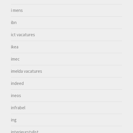
i mens
ibn
ict vacatures
ikea
imec
imelda vacatures
indeed
ineos
infrabel
ing
interieurstylist