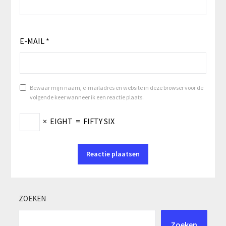
E-MAIL
*
Bewaar mijn naam, e-mailadres en website in deze browser voor de
volgende keer wanneer ik een reactie plaats.
×
EIGHT
=
FIFTY SIX
ZOEKEN
Zoeken