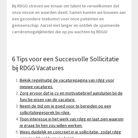
Bij RDGG streven we ernaar om talent te verwelkomen dat
onze missie en waarden deelt. Samen kunnen we bouwen aan
een gezondere toekomst voor onze patiënten en
gemeenschap. Aarzel niet langer en ontdek de spannende
carrièremogelijkheden die op jou wachten bij RDGG!
6 Tips voor een Succesvolle Sollicitatie
bij RDGG Vacatures
Bekijk regelmatig de vacaturepagina van rdgg voor
nieuwe vacatures.
Zorg ervoor dat je cv en motivatiebrief aansluiten bij de
functie-eisen van de vacature.
Neem de tijd om je goed voor te bereiden op een
sollicitatiegesprek bij rdgg.
Toon interesse in het werk van rdgg en laat zien waarom
je graag bij hen zou willen werken.
Wees duidelijk en concreet in je sollicitatie, zodat rdgg