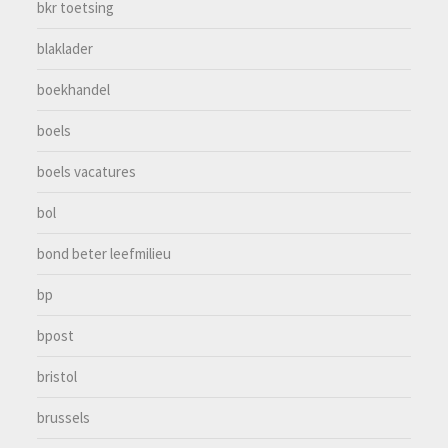
bkr toetsing
blaklader
boekhandel
boels
boels vacatures
bol
bond beter leefmilieu
bp
bpost
bristol
brussels