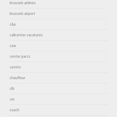
brussels airlines
brussels airport
c&a
callcenter vacatures
caw
center parcs
centric
chauffeur
clb
cm
coach