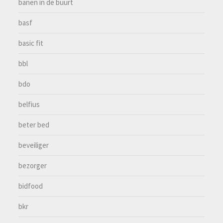
banen in de buurt
basf
basic fit
bbl
bdo
belfius
beter bed
beveiliger
bezorger
bidfood
bkr