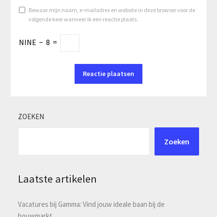
Bewaar mijn naam, e-mailadres en website in deze browser voor de
volgende keer wanneer ik een reactie plaats.
NINE
−
8
=
ZOEKEN
Zoeken
Laatste artikelen
Vacatures bij Gamma: Vind jouw ideale baan bij de
bouwmarkt