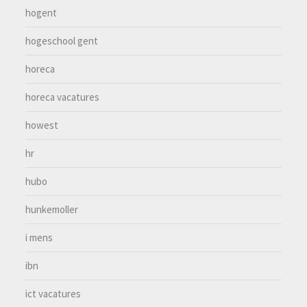
hogent
hogeschool gent
horeca
horeca vacatures
howest
hr
hubo
hunkemoller
i mens
ibn
ict vacatures