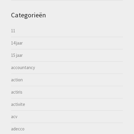
Categorieën
11
14 jaar
15 jaar
accountancy
action
actiris
activite
acv
adecco