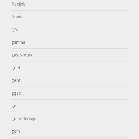
flexijob
fluvius
g4s
gamma
gastvrouw
geel
gent
ggze
go
go onderwijs
gom