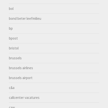
bol
bond beter leefmilieu
bp
bpost
bristol
brussels
brussels airlines
brussels airport
c&a
callcenter vacatures
caw