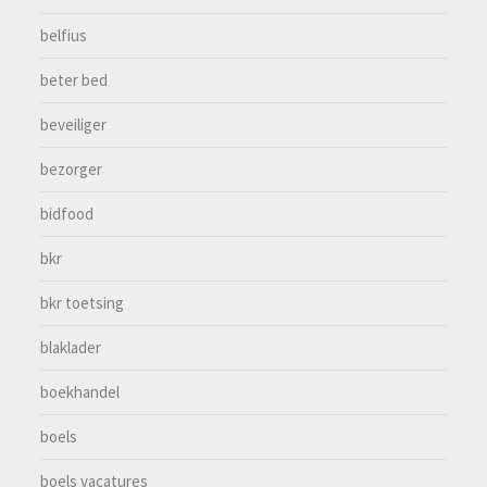
belfius
beter bed
beveiliger
bezorger
bidfood
bkr
bkr toetsing
blaklader
boekhandel
boels
boels vacatures