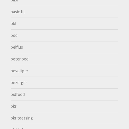
basic fit
bbl
bdo
belfius
beter bed
beveiliger
bezorger
bidfood
bkr
bkr toetsing