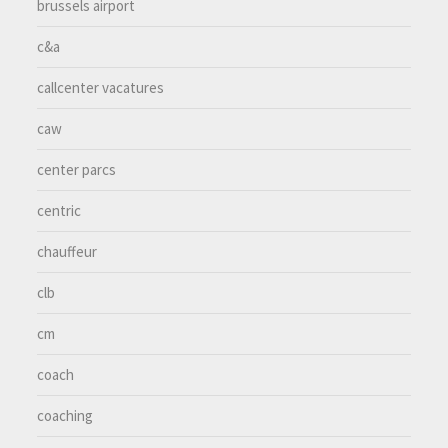
brussels airport
c&a
callcenter vacatures
caw
center parcs
centric
chauffeur
clb
cm
coach
coaching