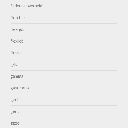
federale overheid
fletcher
flexi job
flexijob
fluvius
g4s
gamma
gastvrouw
geel
gent
ggze