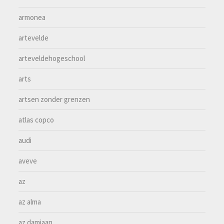
armonea
artevelde
arteveldehogeschool
arts
artsen zonder grenzen
atlas copco
audi
aveve
az
az alma
az damiaan