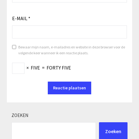
E-MAIL
*
Bewaar mijn naam, e-mailadres en website in deze browser voor de
volgende keer wanneer ik een reactie plaats.
×
FIVE
=
FORTY FIVE
ZOEKEN
Zoeken