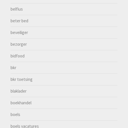
belfius
beter bed
beveiliger
bezorger
bidfood
bkr
bkr toetsing
blaklader
boekhandel
boels
boels vacatures