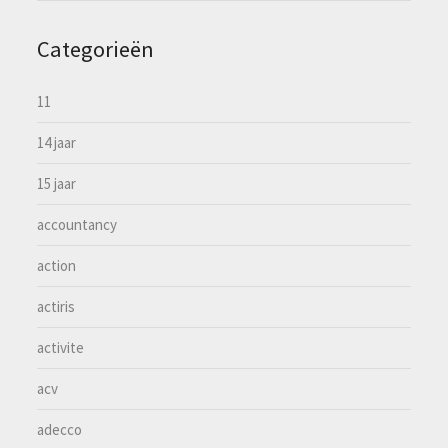
Categorieën
11
14 jaar
15 jaar
accountancy
action
actiris
activite
acv
adecco