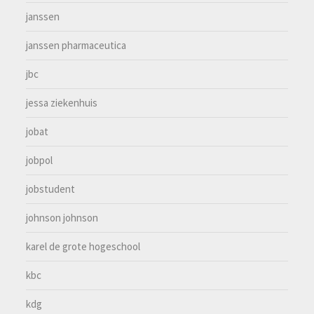
janssen
janssen pharmaceutica
jbc
jessa ziekenhuis
jobat
jobpol
jobstudent
johnson johnson
karel de grote hogeschool
kbc
kdg