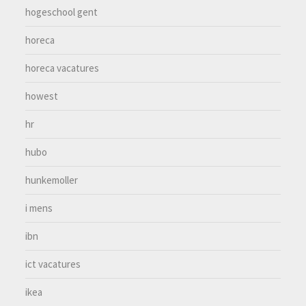
hogeschool gent
horeca
horeca vacatures
howest
hr
hubo
hunkemoller
i mens
ibn
ict vacatures
ikea