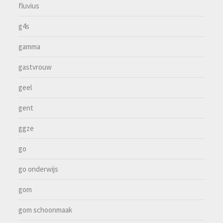
fluvius
g4s
gamma
gastvrouw
geel
gent
ggze
go
go onderwijs
gom
gom schoonmaak