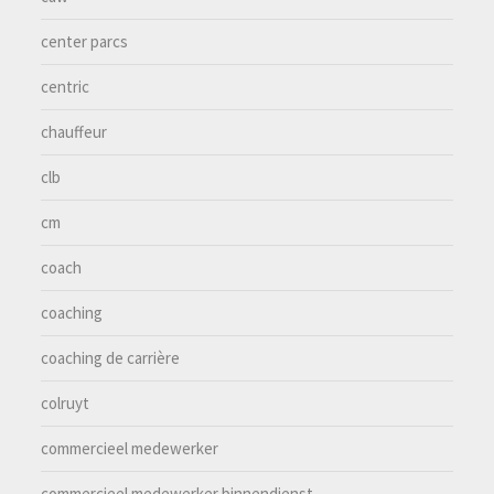
center parcs
centric
chauffeur
clb
cm
coach
coaching
coaching de carrière
colruyt
commercieel medewerker
commercieel medewerker binnendienst