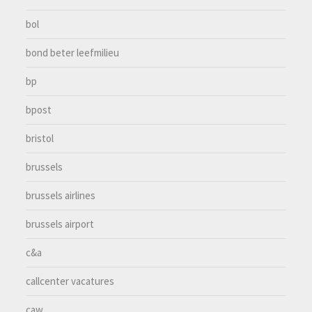
bol
bond beter leefmilieu
bp
bpost
bristol
brussels
brussels airlines
brussels airport
c&a
callcenter vacatures
caw