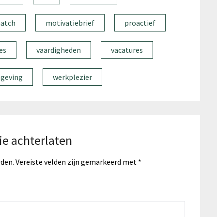
atch
motivatiebrief
proactief
es
vaardigheden
vacatures
geving
werkplezier
ie achterlaten
rden.
Vereiste velden zijn gemarkeerd met
*