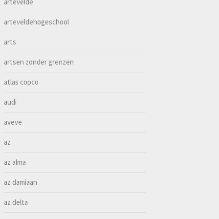
artevelde
arteveldehogeschool
arts
artsen zonder grenzen
atlas copco
audi
aveve
az
az alma
az damiaan
az delta