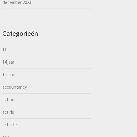
december 2023
Categorieën
11
14 jaar
15 jaar
accountancy
action
actiris
activite