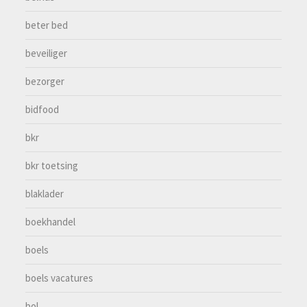
beter bed
beveiliger
bezorger
bidfood
bkr
bkr toetsing
blaklader
boekhandel
boels
boels vacatures
bol