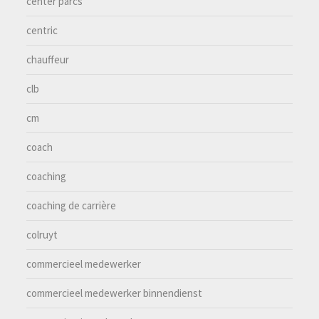
center parcs
centric
chauffeur
clb
cm
coach
coaching
coaching de carrière
colruyt
commercieel medewerker
commercieel medewerker binnendienst