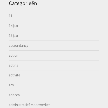
Categorieën
11
14 jaar
15 jaar
accountancy
action
actiris
activite
acv
adecco
administratief medewerker