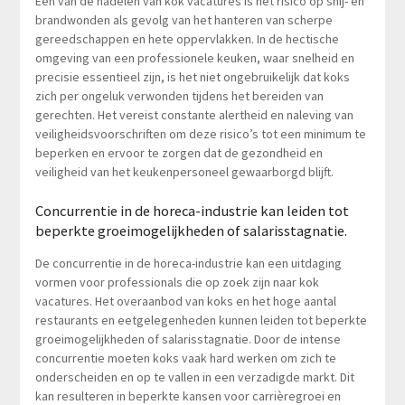
Een van de nadelen van kok vacatures is het risico op snij- en
brandwonden als gevolg van het hanteren van scherpe
gereedschappen en hete oppervlakken. In de hectische
omgeving van een professionele keuken, waar snelheid en
precisie essentieel zijn, is het niet ongebruikelijk dat koks
zich per ongeluk verwonden tijdens het bereiden van
gerechten. Het vereist constante alertheid en naleving van
veiligheidsvoorschriften om deze risico’s tot een minimum te
beperken en ervoor te zorgen dat de gezondheid en
veiligheid van het keukenpersoneel gewaarborgd blijft.
Concurrentie in de horeca-industrie kan leiden tot
beperkte groeimogelijkheden of salarisstagnatie.
De concurrentie in de horeca-industrie kan een uitdaging
vormen voor professionals die op zoek zijn naar kok
vacatures. Het overaanbod van koks en het hoge aantal
restaurants en eetgelegenheden kunnen leiden tot beperkte
groeimogelijkheden of salarisstagnatie. Door de intense
concurrentie moeten koks vaak hard werken om zich te
onderscheiden en op te vallen in een verzadigde markt. Dit
kan resulteren in beperkte kansen voor carrièregroei en