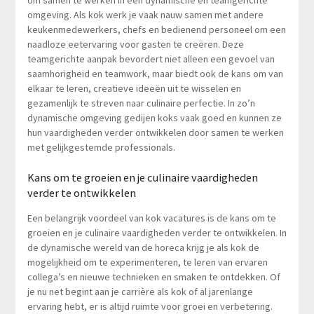
om samen te werken in een dynamische en teamgerichte
omgeving. Als kok werk je vaak nauw samen met andere
keukenmedewerkers, chefs en bedienend personeel om een
naadloze eetervaring voor gasten te creëren. Deze
teamgerichte aanpak bevordert niet alleen een gevoel van
saamhorigheid en teamwork, maar biedt ook de kans om van
elkaar te leren, creatieve ideeën uit te wisselen en
gezamenlijk te streven naar culinaire perfectie. In zo’n
dynamische omgeving gedijen koks vaak goed en kunnen ze
hun vaardigheden verder ontwikkelen door samen te werken
met gelijkgestemde professionals.
Kans om te groeien en je culinaire vaardigheden
verder te ontwikkelen
Een belangrijk voordeel van kok vacatures is de kans om te
groeien en je culinaire vaardigheden verder te ontwikkelen. In
de dynamische wereld van de horeca krijg je als kok de
mogelijkheid om te experimenteren, te leren van ervaren
collega’s en nieuwe technieken en smaken te ontdekken. Of
je nu net begint aan je carrière als kok of al jarenlange
ervaring hebt, er is altijd ruimte voor groei en verbetering.