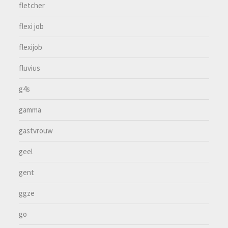
fletcher
flexi job
flexijob
fluvius
g4s
gamma
gastvrouw
geel
gent
ggze
go