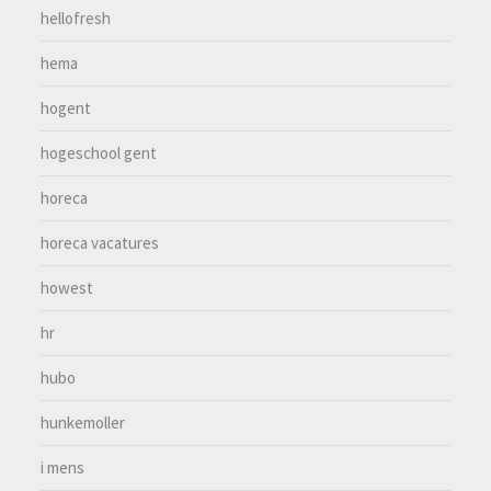
hellofresh
hema
hogent
hogeschool gent
horeca
horeca vacatures
howest
hr
hubo
hunkemoller
i mens