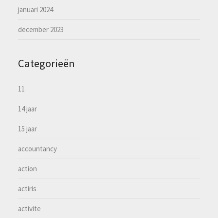
januari 2024
december 2023
Categorieën
11
14 jaar
15 jaar
accountancy
action
actiris
activite