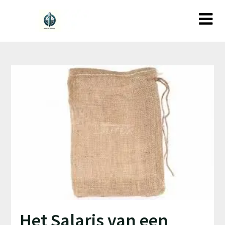
Ga
naar
de
inhoud
Het Salaris van een