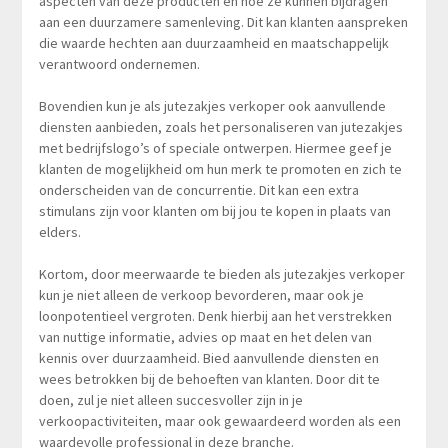
aspecten van deze producten en hoe ze kunnen bijdragen
aan een duurzamere samenleving. Dit kan klanten aanspreken
die waarde hechten aan duurzaamheid en maatschappelijk
verantwoord ondernemen.
Bovendien kun je als jutezakjes verkoper ook aanvullende
diensten aanbieden, zoals het personaliseren van jutezakjes
met bedrijfslogo’s of speciale ontwerpen. Hiermee geef je
klanten de mogelijkheid om hun merk te promoten en zich te
onderscheiden van de concurrentie. Dit kan een extra
stimulans zijn voor klanten om bij jou te kopen in plaats van
elders.
Kortom, door meerwaarde te bieden als jutezakjes verkoper
kun je niet alleen de verkoop bevorderen, maar ook je
loonpotentieel vergroten. Denk hierbij aan het verstrekken
van nuttige informatie, advies op maat en het delen van
kennis over duurzaamheid. Bied aanvullende diensten en
wees betrokken bij de behoeften van klanten. Door dit te
doen, zul je niet alleen succesvoller zijn in je
verkoopactiviteiten, maar ook gewaardeerd worden als een
waardevolle professional in deze branche.