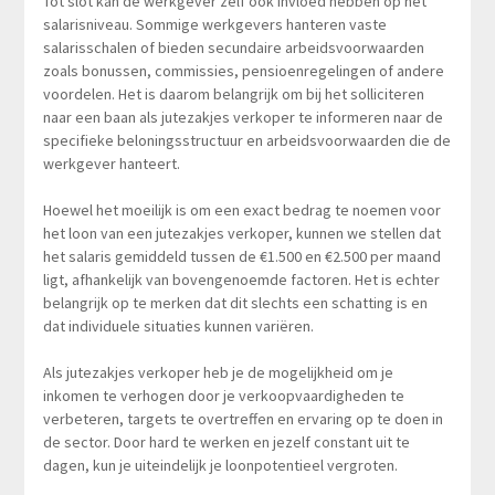
Tot slot kan de werkgever zelf ook invloed hebben op het
salarisniveau. Sommige werkgevers hanteren vaste
salarisschalen of bieden secundaire arbeidsvoorwaarden
zoals bonussen, commissies, pensioenregelingen of andere
voordelen. Het is daarom belangrijk om bij het solliciteren
naar een baan als jutezakjes verkoper te informeren naar de
specifieke beloningsstructuur en arbeidsvoorwaarden die de
werkgever hanteert.
Hoewel het moeilijk is om een exact bedrag te noemen voor
het loon van een jutezakjes verkoper, kunnen we stellen dat
het salaris gemiddeld tussen de €1.500 en €2.500 per maand
ligt, afhankelijk van bovengenoemde factoren. Het is echter
belangrijk op te merken dat dit slechts een schatting is en
dat individuele situaties kunnen variëren.
Als jutezakjes verkoper heb je de mogelijkheid om je
inkomen te verhogen door je verkoopvaardigheden te
verbeteren, targets te overtreffen en ervaring op te doen in
de sector. Door hard te werken en jezelf constant uit te
dagen, kun je uiteindelijk je loonpotentieel vergroten.