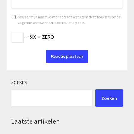
Bewaar mijn naam, e-mailadres en website in deze browser voor de
volgende keer wanneer ik een reactie plaats.
−
SIX
=
ZERO
ZOEKEN
Zoeken
Laatste artikelen