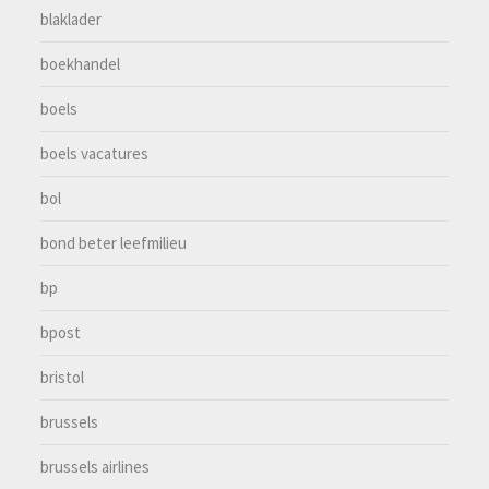
blaklader
boekhandel
boels
boels vacatures
bol
bond beter leefmilieu
bp
bpost
bristol
brussels
brussels airlines