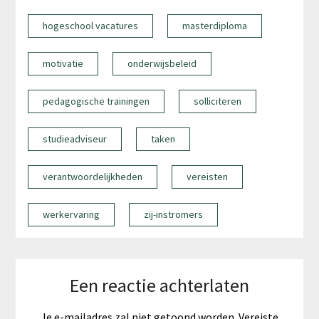
hogeschool vacatures
masterdiploma
motivatie
onderwijsbeleid
pedagogische trainingen
solliciteren
studieadviseur
taken
verantwoordelijkheden
vereisten
werkervaring
zij-instromers
Een reactie achterlaten
Je e-mailadres zal niet getoond worden.
Vereiste