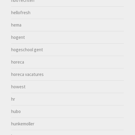
hbo rechten
hellofresh
hema
hogent
hogeschool gent
horeca
horeca vacatures
howest
hr
hubo
hunkemoller