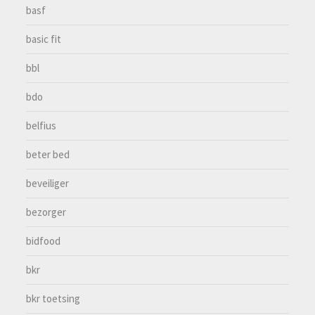
basf
basic fit
bbl
bdo
belfius
beter bed
beveiliger
bezorger
bidfood
bkr
bkr toetsing