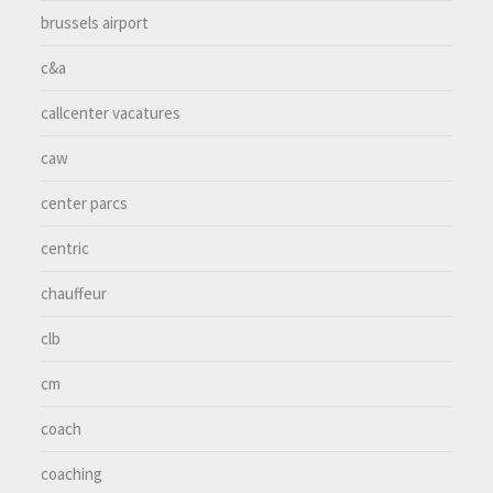
brussels airport
c&a
callcenter vacatures
caw
center parcs
centric
chauffeur
clb
cm
coach
coaching