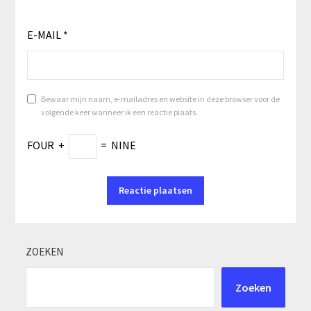
E-MAIL
*
Bewaar mijn naam, e-mailadres en website in deze browser voor de
volgende keer wanneer ik een reactie plaats.
FOUR
+
=
NINE
ZOEKEN
Zoeken