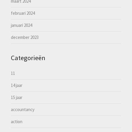
maart 2024
februari 2024
januari 2024
december 2023
Categorieën
11
14 jaar
15 jaar
accountancy
action