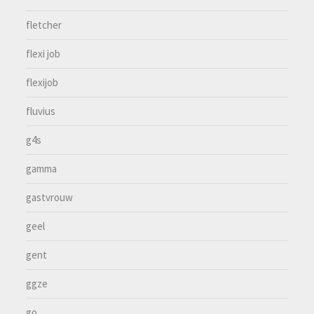
fletcher
flexi job
flexijob
fluvius
g4s
gamma
gastvrouw
geel
gent
ggze
go