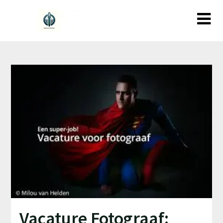
Ga
naar
de
inhoud
Vacature Fotograaf: