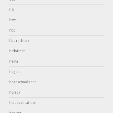
h&m
hays
hbo
hbo rechten
hellofresh
hema
hogent
hogeschool gent
horeca
horeca vacatures
howest