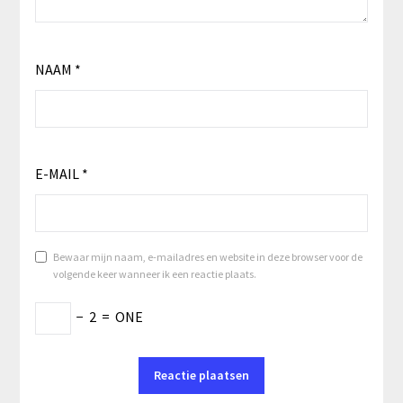
NAAM
*
E-MAIL
*
Bewaar mijn naam, e-mailadres en website in deze browser voor de
volgende keer wanneer ik een reactie plaats.
−
2
=
ONE