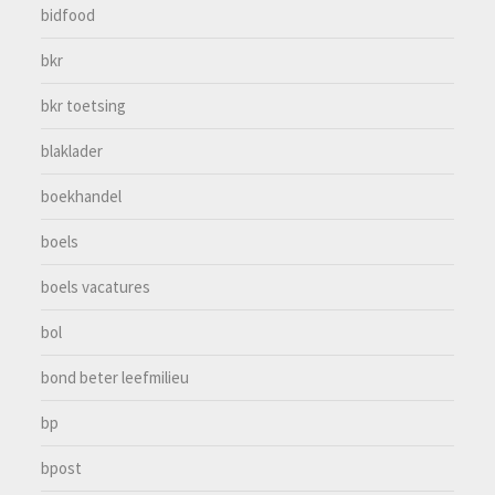
bidfood
bkr
bkr toetsing
blaklader
boekhandel
boels
boels vacatures
bol
bond beter leefmilieu
bp
bpost