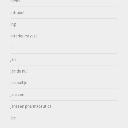
ineos
infrabel
ing
interieurstylist
it
jan
jan de nul
jan palfijn
janssen
janssen pharmaceutica
jbc