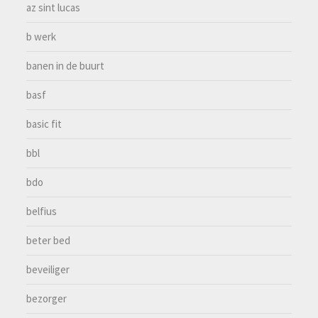
az sint lucas
b werk
banen in de buurt
basf
basic fit
bbl
bdo
belfius
beter bed
beveiliger
bezorger