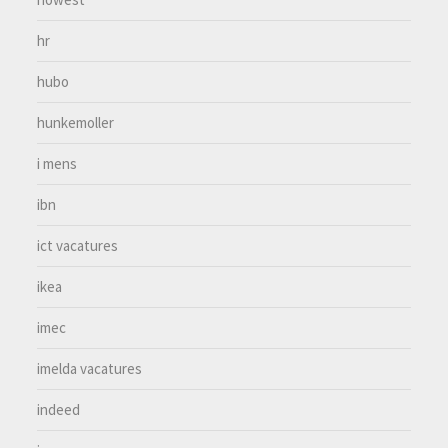
hr
hubo
hunkemoller
i mens
ibn
ict vacatures
ikea
imec
imelda vacatures
indeed