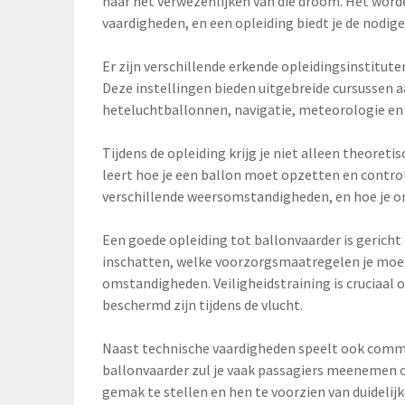
naar het verwezenlijken van die droom. Het worde
vaardigheden, en een opleiding biedt je de nodige
Er zijn verschillende erkende opleidingsinstituten
Deze instellingen bieden uitgebreide cursussen aa
heteluchtballonnen, navigatie, meteorologie en 
Tijdens de opleiding krijg je niet alleen theoret
leert hoe je een ballon moet opzetten en control
verschillende weersomstandigheden, en hoe je 
Een goede opleiding tot ballonvaarder is gericht o
inschatten, welke voorzorgsmaatregelen je moet
omstandigheden. Veiligheidstraining is cruciaal o
beschermd zijn tijdens de vlucht.
Naast technische vaardigheden speelt ook communi
ballonvaarder zul je vaak passagiers meenemen o
gemak te stellen en hen te voorzien van duidelijk