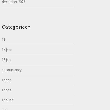
december 2023
Categorieën
11
14 jaar
15 jaar
accountancy
action
actiris
activite