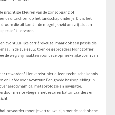
 de prachtige kleuren van de zonsopgang of
nde uitzichten op het landschap onder je. Dit is het
n droom die uitkomt – de mogelijkheid om vrij als een
rspectief te ervaren.
een avontuurlijke carrièrekeuze, maar ook een passie die
emaal in de 18e eeuw, toen de gebroeders Montgolfier
ee de weg vrijmaakten voor deze opmerkelijke vorm van
er te worden? Het vereist niet alleen technische kennis
en liefde voor avontuur. Een goede basisopleiding in
t over aerodynamica, meteorologie en navigatie.
en door mee te vliegen met ervaren ballonvaarders en
zicht.
ls ballonvaarder moet je vertrouwd zijn met de technische