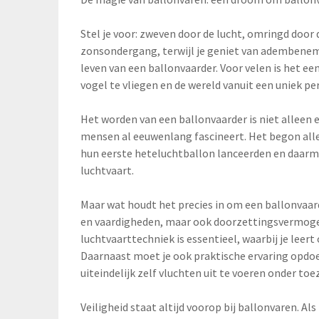
Stel je voor: zweven door de lucht, omringd door
zonsondergang, terwijl je geniet van adembeneme
leven van een ballonvaarder. Voor velen is het ee
vogel te vliegen en de wereld vanuit een uniek pe
Het worden van een ballonvaarder is niet alleen 
mensen al eeuwenlang fascineert. Het begon all
hun eerste heteluchtballon lanceerden en daarm
luchtvaart.
Maar wat houdt het precies in om een ballonvaard
en vaardigheden, maar ook doorzettingsvermogen 
luchtvaarttechniek is essentieel, waarbij je leer
Daarnaast moet je ook praktische ervaring opdo
uiteindelijk zelf vluchten uit te voeren onder toe
Veiligheid staat altijd voorop bij ballonvaren. A