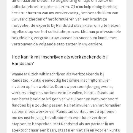
dit en daarom bieden ze begeleiding en tips om uw CV en
sollicitatiebrief te optimaliseren. Of u nu hulp nodig heeft bij
het structureren van uw werkervaring, het benadrukken van
uw vaardigheden of het formuleren van een krachtige
motivatie, de experts bij Randstad staan klaar om u te helpen
bij elke stap van het sollicitatieproces. Met hun professionele
begeleiding vergroot u uw kansen op succes en kunt u met
vertrouwen de volgende stap zetten in uw carrière.
Hoe kan ik mij inschrijven als werkzoekende bij
Randstad?
Wanneer u zich wilt inschrijven als werkzoekende bij
Randstad, kunt u eenvoudig het online inschrijfformulier
invullen op hun website. Door uw persoonlijke gegevens,
werkervaring en voorkeuren in te vullen, helpt u Randstad
een beter beeld te krijgen van wie u bent en wat voor soort
functies bij u zouden passen. Na het invullen van het formulier
zal een medewerker van Randstad contact met u opnemen
om uw inschrijving te voltooien en eventuele verdere
stappen te bespreken. Met Randstad als uw partner in uw
zoektocht naar een baan, staat u er niet alleen voor en kunt u