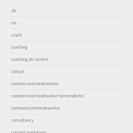
clb
cm
coach
coaching
coaching de carrière
colruyt
commercieel medewerker
commercieel medewerker binnendienst
communicatiemedewerker
consultancy
content marketeer