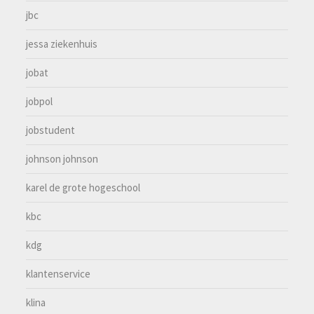
jbc
jessa ziekenhuis
jobat
jobpol
jobstudent
johnson johnson
karel de grote hogeschool
kbc
kdg
klantenservice
klina