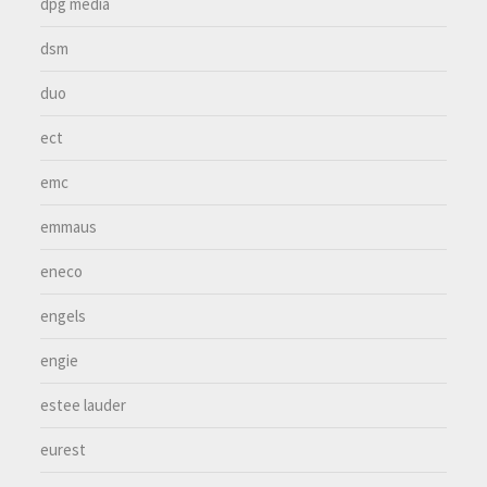
dpg media
dsm
duo
ect
emc
emmaus
eneco
engels
engie
estee lauder
eurest