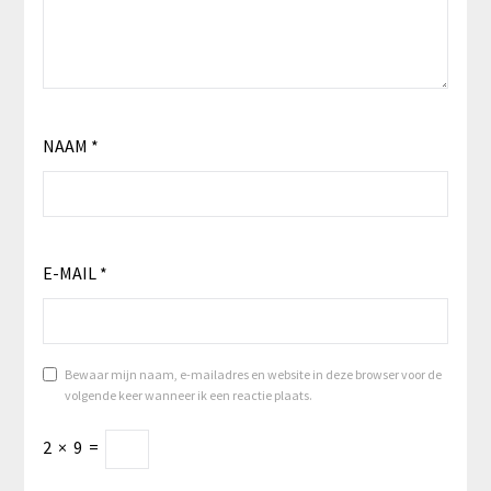
NAAM
*
E-MAIL
*
Bewaar mijn naam, e-mailadres en website in deze browser voor de
volgende keer wanneer ik een reactie plaats.
2
×
9
=