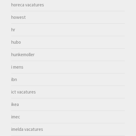
horeca vacatures
howest
hr
hubo
hunkemoller
i mens
ibn
ict vacatures
ikea
imec
imelda vacatures