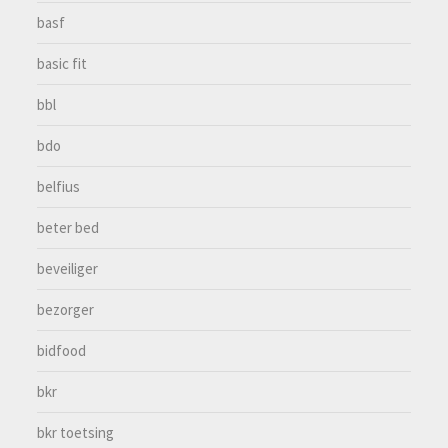
basf
basic fit
bbl
bdo
belfius
beter bed
beveiliger
bezorger
bidfood
bkr
bkr toetsing