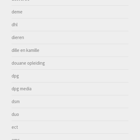
deme
dhl
dieren
dille en kamille
douane opleiding
dpg
dpg media
dsm
duo
ect
emc