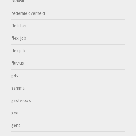
fedasil
federale overheid
fletcher
flexi job
flexijob
fluvius
g4s
gamma
gastvrouw
geel
gent