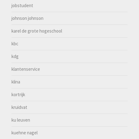
jobstudent
johnson johnson
karel de grote hogeschool
kbc
kdg
klantenservice
klina
kortrijk
kruidvat
ku leuven
kuehne nagel