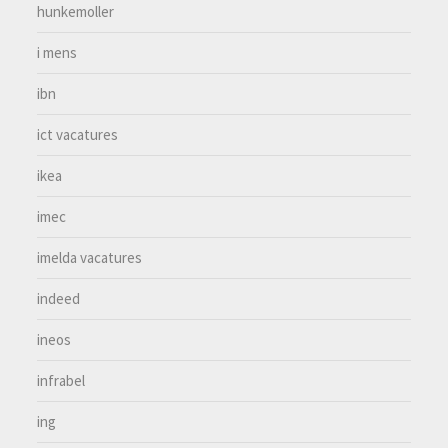
hunkemoller
i mens
ibn
ict vacatures
ikea
imec
imelda vacatures
indeed
ineos
infrabel
ing