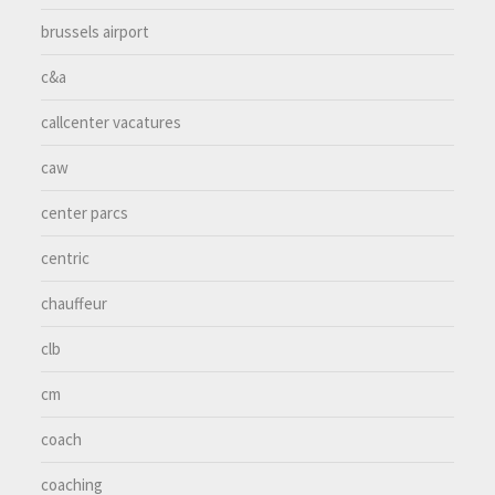
brussels airport
c&a
callcenter vacatures
caw
center parcs
centric
chauffeur
clb
cm
coach
coaching