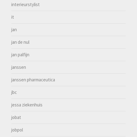
interieurstylist
it
jan
jan de nul
jan palfijn
janssen
janssen pharmaceutica
jbc
jessa ziekenhuis
jobat
jobpol